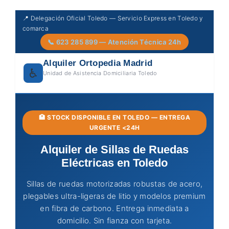
Skip
📍 Delegación Oficial Toledo — Servicio Express en Toledo y
to
comarca
content
📞 623 285 899 — Atención Técnica 24h
Alquiler Ortopedia Madrid
♿
Unidad de Asistencia Domiciliaria Toledo
🏥 STOCK DISPONIBLE EN TOLEDO — ENTREGA
URGENTE <24H
Alquiler de Sillas de Ruedas
Eléctricas en Toledo
Sillas de ruedas motorizadas robustas de acero,
plegables ultra-ligeras de litio y modelos premium
en fibra de carbono. Entrega inmediata a
domicilio. Sin fianza con tarjeta.