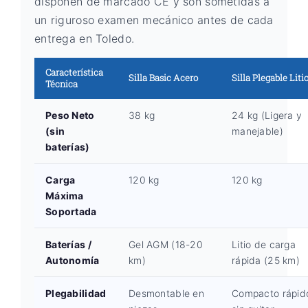
disponen de marcado CE y son sometidas a
un riguroso examen mecánico antes de cada
entrega en Toledo.
Característica
Silla Basic Acero
Silla Plegable Liti
Técnica
Peso Neto
38 kg
24 kg (Ligera y
(sin
manejable)
baterías)
Carga
120 kg
120 kg
Máxima
Soportada
Baterías /
Gel AGM (18-20
Litio de carga
Autonomía
km)
rápida (25 km)
Plegabilidad
Desmontable en
Compacto rápid