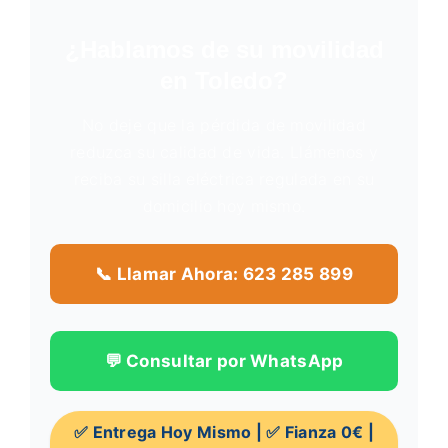
¿Hablamos de su movilidad
en Toledo?
No deje que la pérdida de movilidad
reduzca su calidad de vida. Llámenos y
reciba su silla eléctrica regulada en su
domicilio hoy mismo.
📞 Llamar Ahora: 623 285 899
💬 Consultar por WhatsApp
✅ Entrega Hoy Mismo | ✅ Fianza 0€ |