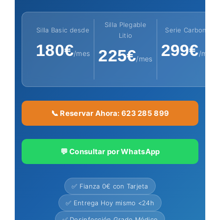
Silla Plegable
Silla Basic desde
Serie Carbono
Litio
180€
299€
225€
/mes
/mes
/mes
📞 Reservar Ahora: 623 285 899
💬 Consultar por WhatsApp
✅ Fianza 0€ con Tarjeta
✅ Entrega Hoy mismo <24h
✅ Desinfección Grado Médico