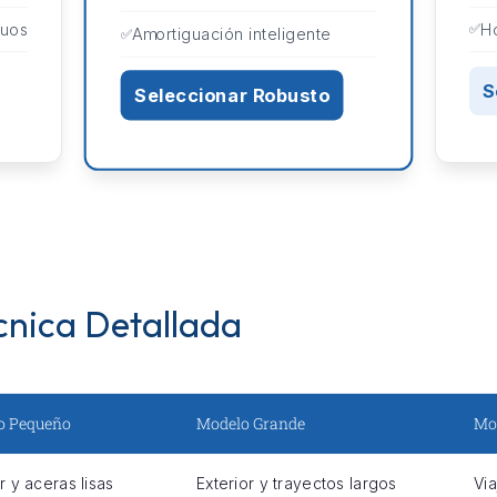
guos
H
Amortiguación inteligente
S
Seleccionar Robusto
cnica Detallada
o Pequeño
Modelo Grande
Mo
or y aceras lisas
Exterior y trayectos largos
Vi