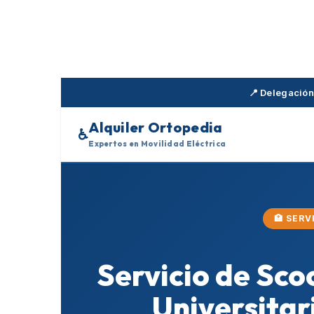
Skip
to
content
📍 Delegación
Alquiler Ortopedia
♿
Expertos en Movilidad Eléctrica
🏥 SER
Servicio de Sco
Universitar