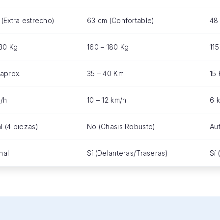
(Extra estrecho)
63 cm (Confortable)
48
130 Kg
160 – 180 Kg
115
aprox.
35 – 40 Km
15
/h
10 – 12 km/h
6 
 (4 piezas)
No (Chasis Robusto)
Au
nal
Sí (Delanteras/Traseras)
Sí 