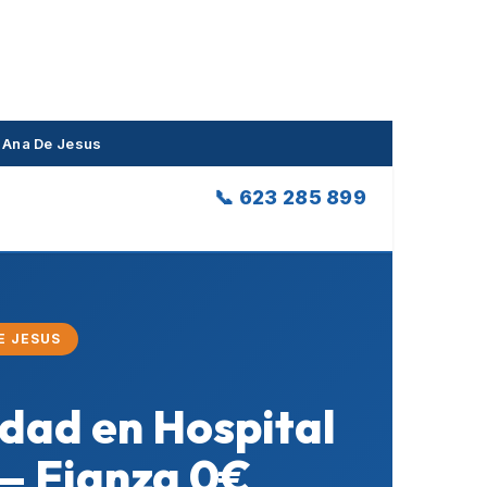
a Ana De Jesus
📞 623 285 899
E JESUS
idad en Hospital
 — Fianza 0€