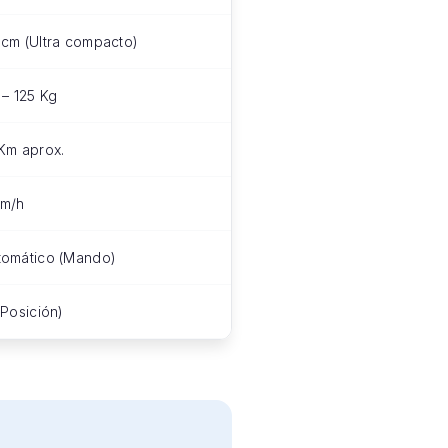
 cm (Ultra compacto)
 – 125 Kg
 Km aprox.
km/h
tomático (Mando)
(Posición)