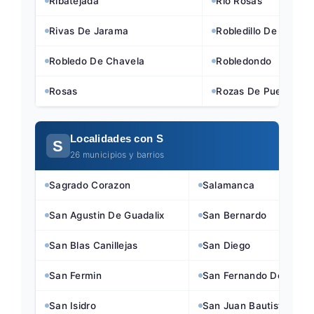
Ribatejada
Rio Rosas
Rivas De Jarama
Robledillo De La Jar
Robledo De Chavela
Robledondo
Rosas
Rozas De Puerto Rea
Localidades con S
S
26 municipios y barrios
Sagrado Corazon
Salamanca
San Agustin De Guadalix
San Bernardo
San Blas Canillejas
San Diego
San Fermin
San Fernando De Hena
San Isidro
San Juan Bautista