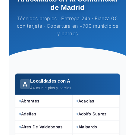
de Madrid
Técnicos propios · Entrega 24h · Fianza 0€
con tarjeta · Cobertura en +700 municipios
y barrios
Localidades con A
A
44 municipios y barrios
Abrantes
Acacias
Adelfas
Adolfo Suarez
Aires De Valdebebas
Alalpardo