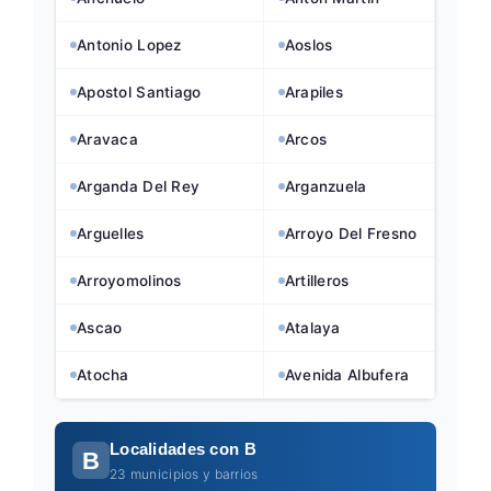
Antonio Lopez
Aoslos
Apostol Santiago
Arapiles
Aravaca
Arcos
Arganda Del Rey
Arganzuela
Arguelles
Arroyo Del Fresno
Arroyomolinos
Artilleros
Ascao
Atalaya
Atocha
Avenida Albufera
Localidades con B
B
23 municipios y barrios