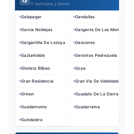
G
17 municipios y barrios
Galapagar
Gandullas
Garcia Noblejas
Garganta De Los Montes
Gargantilla De Lozoya
Gascones
Gaztambide
Gerontos Pedrezuela
Glorieta Bilbao
Goya
Gran Residencia
Gran Via De Valdebebas
Grinon
Guadalix De La Sierra
Guadamonte
Guadarrama
Guindalera