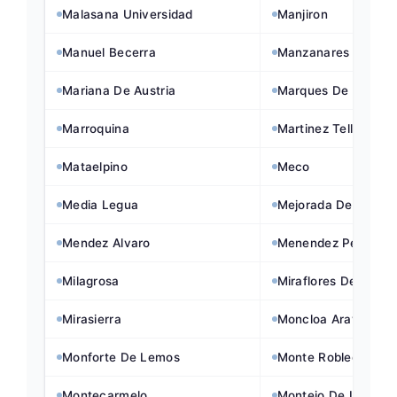
Malasana Universidad
Manjiron
Manuel Becerra
Manzanares El Real
Mariana De Austria
Marques De Vadillo
Marroquina
Martinez Tello
Mataelpino
Meco
Media Legua
Mejorada Del Camp
Mendez Alvaro
Menendez Pelayo
Milagrosa
Miraflores De La Sie
Mirasierra
Moncloa Aravaca
Monforte De Lemos
Monte Robledal
Montecarmelo
Montejo De La Sierr