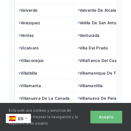
Valverde
Valverde De Alcala
Velazquez
Velilla De San Antonio
Ventas
Venturada
Vicalvaro
Villa Del Prado
Villaconejos
Villafranca Del Castillo
Villalbilla
Villamanrique De Tajo
Villamanta
Villamantilla
Villanueva De La Canada
Villanueva De Perales
Esta web usa cookies y servicios de
Villanueva Del Pardillo
Villar Del Olmo
Acepto
terceros para mejorar la navegación y la
ES
experiencia de usuario.
Villarejo De Salvanes
Villaverde