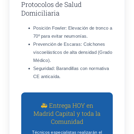
Protocolos de Salud
Domiciliaria
Posición Fowler:
Elevación de tronco a
70º para evitar neumonías.
Prevención de Escaras:
Colchones
viscoelásticos de alta densidad (Grado
Médico).
Seguridad:
Barandillas con normativa
CE anticaída.
🚑 Entrega HOY en
Madrid Capital y toda la
Comunidad
Técnicos especialistas realizarán el