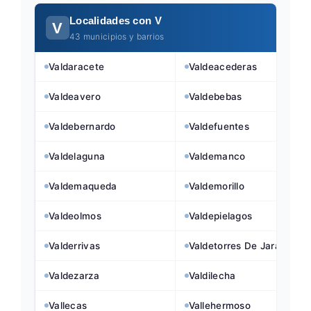
Localidades con V
V
43 municipios y barrios
Valdaracete
Valdeacederas
Valdeavero
Valdebebas
Valdebernardo
Valdefuentes
Valdelaguna
Valdemanco
Valdemaqueda
Valdemorillo
Valdeolmos
Valdepielagos
Valderrivas
Valdetorres De Jarama
Valdezarza
Valdilecha
Vallecas
Vallehermoso