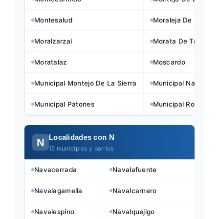
Montesalud
Moraleja De Enmedi
Moralzarzal
Morata De Tajuna
Moratalaz
Moscardo
Municipal Montejo De La Sierra
Municipal Navalcar
Municipal Patones
Municipal Robledillo
Localidades con N
N
15 municipios y barrios
Navacerrada
Navalafuente
Navalagamella
Navalcarnero
Navalespino
Navalquejigo