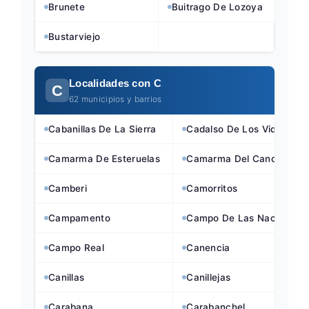
Brunete
Buitrago De Lozoya
Bustarviejo
Localidades con C
C
62 municipios y barrios
Cabanillas De La Sierra
Cadalso De Los Vidrios
Camarma De Esteruelas
Camarma Del Cano
Camberi
Camorritos
Campamento
Campo De Las Naciones
Campo Real
Canencia
Canillas
Canillejas
Carabana
Carabanchel