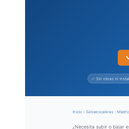

✅ Sin obras ni insta
Inicio
›
Salvaescaleras
›
Madri
¿Necesita subir o bajar 