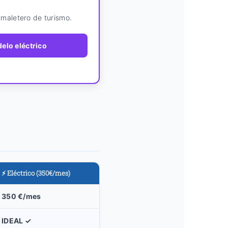
maletero de turismo.
delo eléctrico
⚡ Eléctrico (350€/mes)
350 €/mes
IDEAL ✓