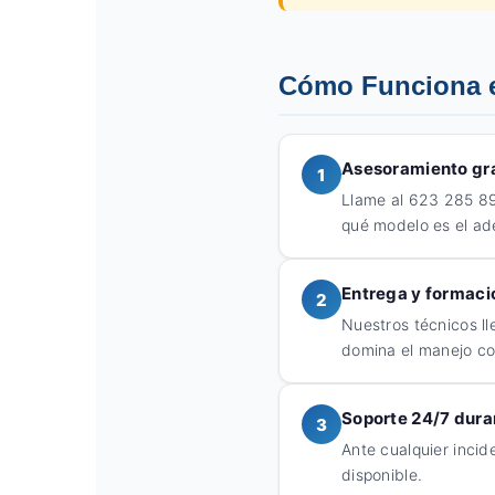
Cómo Funciona e
Asesoramiento gra
1
Llame al 623 285 89
qué modelo es el ad
Entrega y formaci
2
Nuestros técnicos ll
domina el manejo con
Soporte 24/7 duran
3
Ante cualquier incid
disponible.