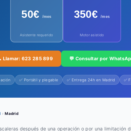
50€
350€
/mes
/mes
Asistente requerido
Motor asistido
 Llamar: 623 285 899
💬 Consultar por WhatsA
lación
✅ Portátil y plegable
✅ Entrega 24h en Madrid
✅ F
d
›
Madrid
escaleras después de una operación o por una limitación 