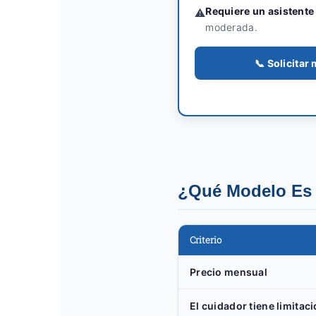
Requiere un asistente
⚠️
moderada.
📞 Solicita
¿Qué Modelo Es 
Criterio
Precio mensual
El cuidador tiene limitaci