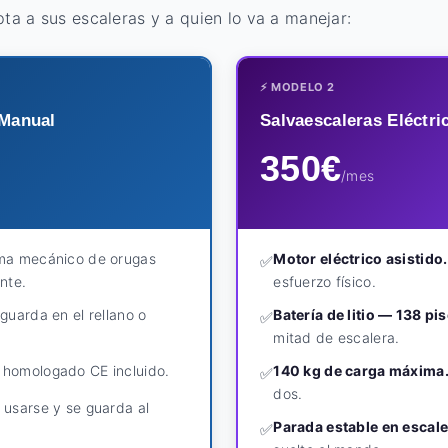
pta a sus escaleras y a quien lo va a manejar:
⚡ MODELO 2
 Manual
Salvaescaleras Eléctric
350€
/mes
ma mecánico de orugas
Motor eléctrico asistido.
✅
nte.
esfuerzo físico.
guarda en el rellano o
Batería de litio — 138 pi
✅
mitad de escalera.
 homologado CE incluido.
140 kg de carga máxima
✅
dos.
 usarse y se guarda al
Parada estable en escale
✅