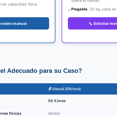
suelte el mando.
con capacidad física
Plegable.
30 kg, cabe en 
✅
r modelo manual
📞 Solicitar mo
el Adecuado para su Caso?
🪑 Manual (50€/mes)
50 €/mes
ones físicas
Valorar