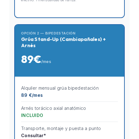
efectivo: 1 mensualidad de fianza.
OPCIÓN 2 — BIPEDESTACIÓN
Grúa Stand-Up (Cambiapañales) +
Arnés
89€
/mes
Alquiler mensual grúa bipedestación
89 €/mes
Arnés torácico axial anatómico
INCLUIDO
Transporte, montaje y puesta a punto
Consultar*