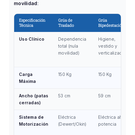
movilidad
:
Especificación
Grúa de
Grúa
Técnica
Traslado
Bipedestación
Uso Clínico
Dependencia
Higiene,
total (nula
vestido y
movilidad)
verticalización
Carga
150 Kg
150 Kg
Máxima
Ancho (patas
53 cm
59 cm
cerradas)
Sistema de
Eléctrica
Eléctrica alta
Motorización
(Dewert/Okin)
potencia