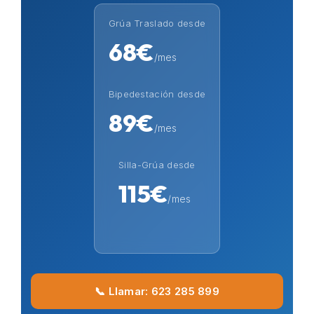
Grúa Traslado desde
68€
/mes
Bipedestación desde
89€
/mes
Silla-Grúa desde
115€
/mes
📞 Llamar: 623 285 899