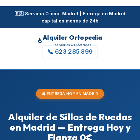
Skip
to
🇪🇸 Servicio Oficial Madrid | Entrega en Madrid
capital en menos de 24h
content
Alquiler Ortopedia
♿
Manuales & Eléctricas
📞 623 285 899
🚀 ENTREGA HOY EN MADRID
Alquiler de Sillas de Ruedas
en Madrid — Entrega Hoy y
Fianza 0€