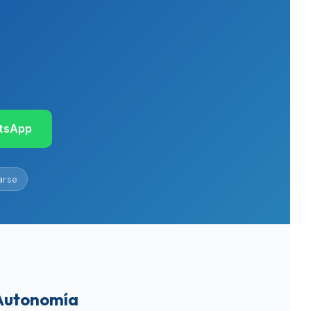
atsApp
arse
 Autonomía