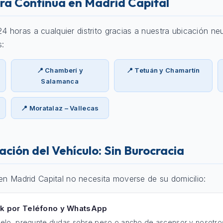
ra Continua en Madrid Capital
horas a cualquier distrito gracias a nuestra ubicación neu
s:
📍 Chamberí y
📍 Tetuán y Chamartín
Salamanca
📍 Moratalaz – Vallecas
ación del Vehículo: Sin Burocracia
 en Madrid Capital no necesita moverse de su domicilio:
ck por Teléfono y WhatsApp
elo, pregunte dudas sobre peso o ancho de ascensor y nosotros