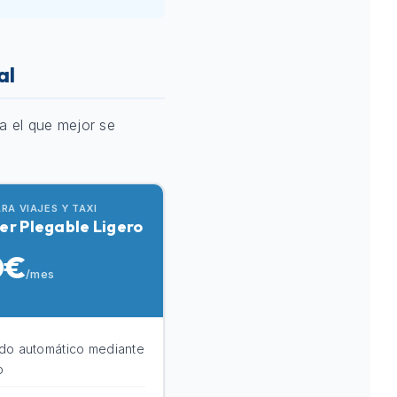
al
a el que mejor se
ARA VIAJES Y TAXI
er Plegable Ligero
0€
/mes
do automático mediante
o