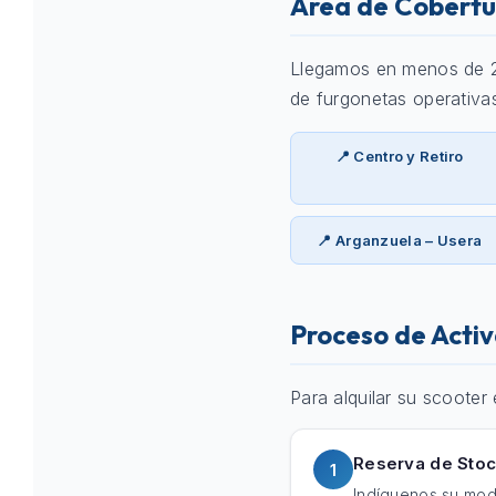
Área de Cobertu
Llegamos en menos de 24 
de furgonetas operativa
📍 Centro y Retiro
📍 Arganzuela – Usera
Proceso de Activ
Para alquilar su scooter
Reserva de Sto
1
Indíquenos su mod