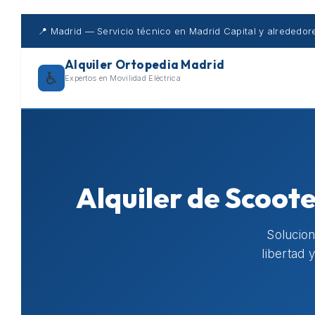
Skip
to
📍 Madrid — Servicio técnico en Madrid Capital y alrededor
content
Alquiler Ortopedia Madrid
♿
Expertos en Movilidad Eléctrica
Alquiler de Scoote
Solucio
libertad 