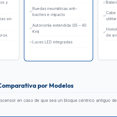
los y
Baterí
Ruedas neumáticas anti-
Cabe 
baches e impacto
zas sin
utilita
Autonomía extendida (35 – 40
Homol
Km)
prox.
de av
Luces LED integradas
 Comparativa por Modelos
scensor en caso de que sea un bloque céntrico antiguo de