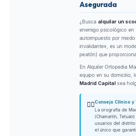
Asegurada
¿Busca
alquilar un sco
enemigo psicológico en el
autoimpuesto por miedo 
invalidante», es un mod
peatón) que proporciona
En Alquiler Ortopedia M
equipo en su domicilio, 
Madrid Capital
sea holg
Consejo Clínico y
👨‍⚕️
La orografía de Mad
(Chamartín, Tetuán
usuarios del distri
el único que garanti