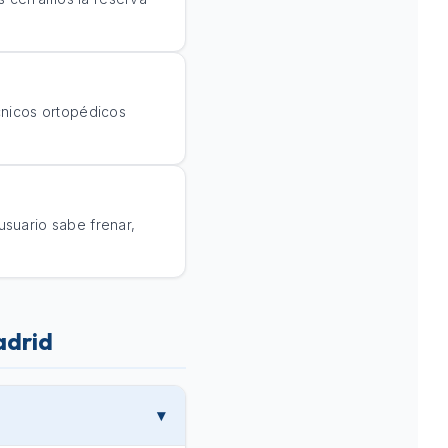
cnicos ortopédicos
suario sabe frenar,
adrid