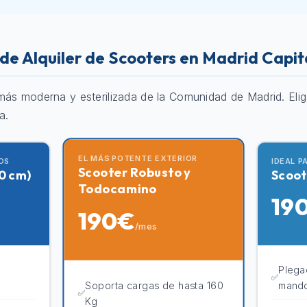
de Alquiler de Scooters en Madrid Capit
más moderna y esterilizada de la Comunidad de Madrid. Elig
a.
EL MÁS POTENTE EXTERIOR
OS
IDEAL P
Scooter Robusto y
0 cm)
Scoot
Todocamino
19
190€
/mes
Plega
Soporta cargas de hasta 160
mand
Kg