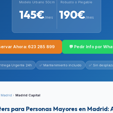
Modelo Urbano 50cm
Robusto o Plegable
145€
190€
/mes
/mes
servar Ahora: 623 285 899
💬 Pedir Info por Wh
ntrega Urgente 24h
✅ Mantenimiento incluido
✅ Sin desplaz
Madrid
›
Madrid Capital
oters para Personas Mayores en Madrid: