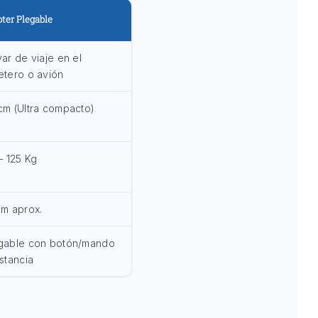
ter Plegable
var de viaje en el
etero o avión
cm (Ultra compacto)
 – 125 Kg
Km aprox.
gable con botón/mando
istancia