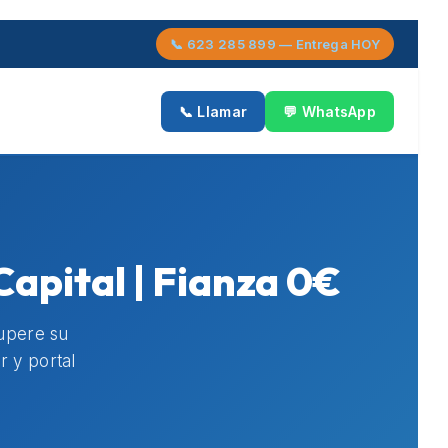
📞 623 285 899 — Entrega HOY
📞 Llamar
💬 WhatsApp
Capital | Fianza 0€
upere su
r y portal