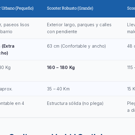
r Urbano (Pequeño)
Scooter Robusto (Grande)
Scoo
or, paseos lisos
Exterior largo, parques y calles
Lle
 barrio
con pendiente
mal
 (Extra
63 cm (Confortable y ancho)
48 
cho)
130 Kg
160 – 180 Kg
115
aprox.
35 – 40 Km
15 
ntable en 4
Estructura sólida (no plega)
Ple
s
a d