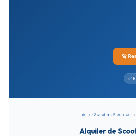
🚀 Re
✅ E
Inicio
›
Scooters Eléctricos
›
Alquiler de Sco