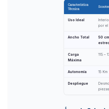
Característica
Scoote
Técnica
Uso Ideal
Interi
por el
Ancho Total
50 cm
estre
Carga
115 – 
Máxima
Autonomía
15 Km 
Despliegue
Desmo
pieza