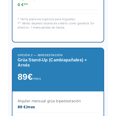
0 €**
* Tarifa plana de logística para Arguelles.
** Válido dejando tarjeta de crédito como garantía. En
efectivo: 1 mensualidad de fianza.
OPCIÓN 2 — BIPEDESTACIÓN
Grúa Stand-Up (Cambiapañales) +
Arnés
89€
/mes
Alquiler mensual grúa bipedestación
89 €/mes