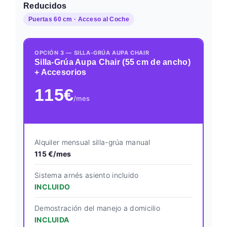
Reducidos
Puertas 60 cm · Acceso al Coche
OPCIÓN 3 — SILLA-GRÚA AUPA CHAIR
Silla-Grúa Aupa Chair (55 cm de ancho)
+ Accesorios
115€
/mes
Alquiler mensual silla-grúa manual
115 €/mes
Sistema arnés asiento incluido
INCLUIDO
Demostración del manejo a domicilio
INCLUIDA