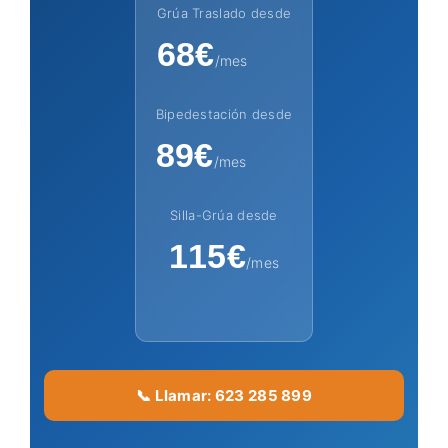
Grúa Traslado desde
68€
/mes
Bipedestación desde
89€
/mes
Silla-Grúa desde
115€
/mes
📞 Llamar: 623 285 899