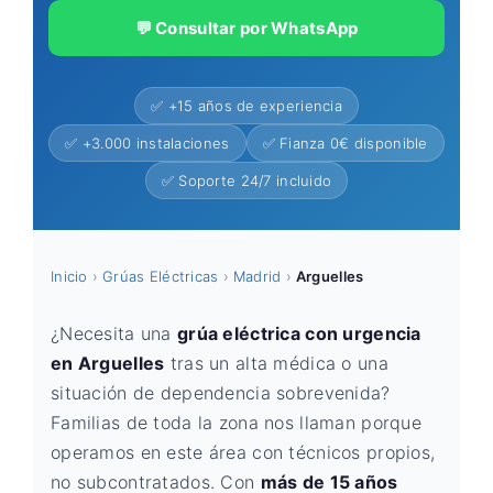
💬 Consultar por WhatsApp
✅ +15 años de experiencia
✅ +3.000 instalaciones
✅ Fianza 0€ disponible
✅ Soporte 24/7 incluido
Inicio
›
Grúas Eléctricas
›
Madrid
›
Arguelles
¿Necesita una
grúa eléctrica con urgencia
en Arguelles
tras un alta médica o una
situación de dependencia sobrevenida?
Familias de toda la zona nos llaman porque
operamos en este área con técnicos propios,
no subcontratados. Con
más de 15 años