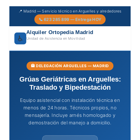
Skip
📍 Madrid — Servicio técnico en Arguelles y alrededores
to
📞 623 285 899 — Entrega HOY
content
Alquiler Ortopedia Madrid
♿
Unidad de Asistencia en Movilidad
🏥 DELEGACIÓN ARGUELLES — MADRID
Grúas Geriátricas en Arguelles:
Traslado y Bipedestación
Equipo asistencial con instalación técnica en
menos de 24 horas. Técnicos propios, no
mensajería. Incluye arnés homologado y
demostración del manejo a domicilio.