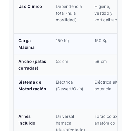
Uso Clínico
Dependencia
Higiene,
total (nula
vestido y
movilidad)
verticalización
Carga
150 Kg
150 Kg
Máxima
Ancho (patas
53 cm
59 cm
cerradas)
Sistema de
Eléctrica
Eléctrica alta
Motorización
(Dewert/Okin)
potencia
Arnés
Universal
Torácico axial
incluido
hamaca
anatómico
(desinfectado)