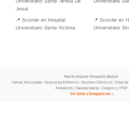
Universitario Santa Teresa De
Universitario Sa
Jesus
📍 Scooter en Hospital
📍 Scooter en H
Universitario Santa Victoria
Universitario S
Red de Alquiler Ortopedia Madrid:
Camas Articuladas
|
Grúas para Enfermos
|
Scooters Eléctricos
|
Sillas d
Andadores
|
Salvaescaleras
|
Oxígeno y CPAP
Ver Guías y Delegaciones »