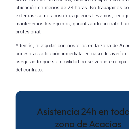
ubicación en menos de 24 horas. No trabajamos co
externas; somos nosotros quienes llevamos, reco
mantenemos los equipos, garantizando un trato hu
profesional.
Además, al alquilar con nosotros en la zona de
Aca
acceso a sustitución inmediata en caso de avería crí
asegurando que su movilidad no se vea interrumpida
del contrato.
Asistencia 24h en toda
zona de Acacias