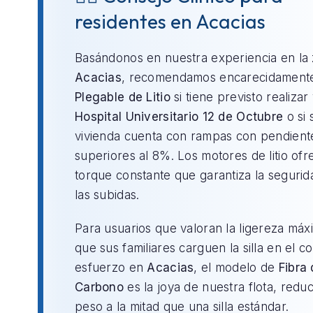
residentes en Acacias
Basándonos en nuestra experiencia en la
Acacias
, recomendamos encarecidament
Plegable de Litio
si tiene previsto realizar v
Hospital Universitario 12 de Octubre
o si 
vivienda cuenta con rampas con pendient
superiores al 8%. Los motores de litio of
torque constante que garantiza la segurid
las subidas.
Para usuarios que valoran la ligereza máx
que sus familiares carguen la silla en el c
esfuerzo en
Acacias
, el modelo de
Fibra
Carbono
es la joya de nuestra flota, redu
peso a la mitad que una silla estándar.