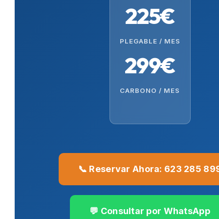
225€
PLEGABLE / MES
299€
CARBONO / MES
📞 Reservar Ahora: 623 285 89
💬 Consultar por WhatsApp