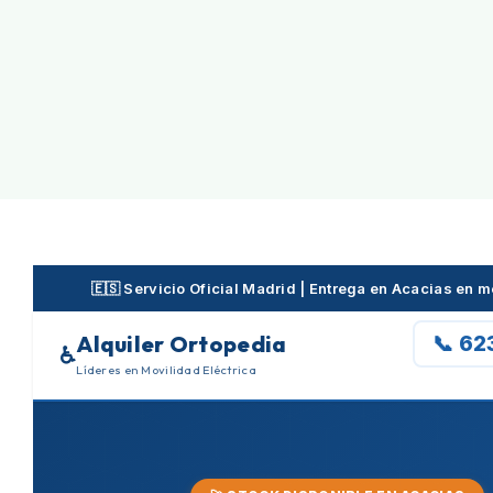
Skip
to
content
🇪🇸 Servicio Oficial Madrid | Entrega en Acacias en 
Alquiler Ortopedia
📞 62
♿
Líderes en Movilidad Eléctrica