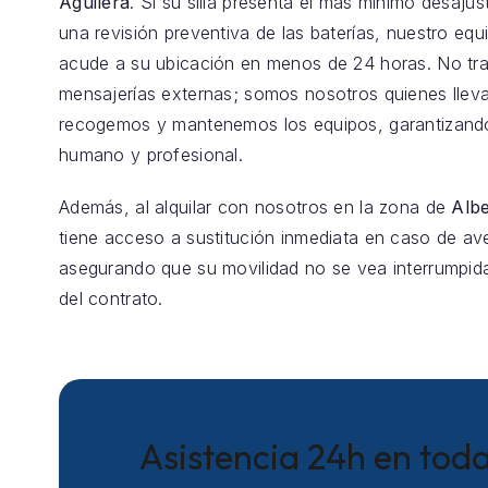
Aguilera
. Si su silla presenta el más mínimo desajus
una revisión preventiva de las baterías, nuestro equ
acude a su ubicación en menos de 24 horas. No t
mensajerías externas; somos nosotros quienes llev
recogemos y mantenemos los equipos, garantizando
humano y profesional.
Además, al alquilar con nosotros en la zona de
Albe
tiene acceso a sustitución inmediata en caso de aver
asegurando que su movilidad no se vea interrumpida
del contrato.
Asistencia 24h en toda