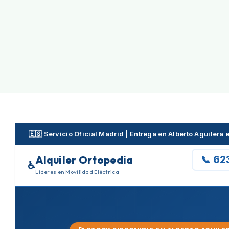
Skip
to
content
🇪🇸 Servicio Oficial Madrid | Entrega en Alberto Aguiler
Alquiler Ortopedia
📞 62
♿
Líderes en Movilidad Eléctrica