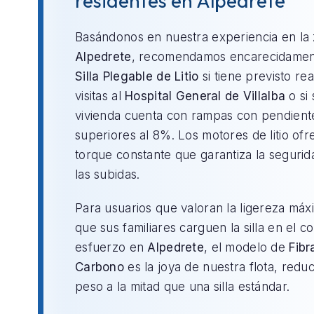
residentes en Alpedrete
Basándonos en nuestra experiencia en la
Alpedrete
, recomendamos encarecidamen
Silla Plegable de Litio
si tiene previsto rea
visitas al
Hospital General de Villalba
o si 
vivienda cuenta con rampas con pendient
superiores al 8%. Los motores de litio of
torque constante que garantiza la segurid
las subidas.
Para usuarios que valoran la ligereza máx
que sus familiares carguen la silla en el c
esfuerzo en
Alpedrete
, el modelo de
Fibr
Carbono
es la joya de nuestra flota, redu
peso a la mitad que una silla estándar.