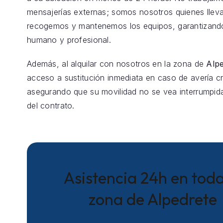
mensajerías externas; somos nosotros quienes llev
recogemos y mantenemos los equipos, garantizando
humano y profesional.
Además, al alquilar con nosotros en la zona de
Alp
acceso a sustitución inmediata en caso de avería crí
asegurando que su movilidad no se vea interrumpida
del contrato.
Asistencia 24h en toda
zona de Alpedrete