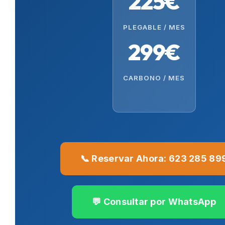
225€
PLEGABLE / MES
299€
CARBONO / MES
📞 Reservar Ahora: 623 285 89
💬 Consultar por WhatsApp