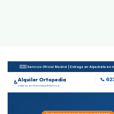
Skip
to
content
🇪🇸 Servicio Oficial Madrid | Entrega en Alpedrete en
Alquiler Ortopedia
📞 62
♿
Líderes en Movilidad Eléctrica