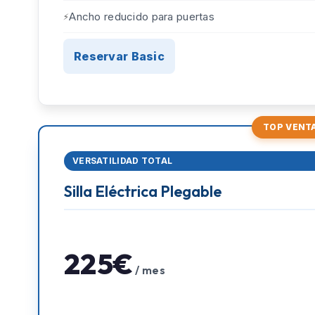
Ancho reducido para puertas
Reservar Basic
TOP VENT
VERSATILIDAD TOTAL
Silla Eléctrica Plegable
225€
/ mes