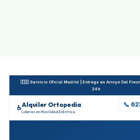
Skip
to
content
🇪🇸 Servicio Oficial Madrid | Entrega en Arroyo Del Fre
24h
Alquiler Ortopedia
📞 6
♿
Líderes en Movilidad Eléctrica