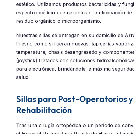
estético. Utilizamos productos bactericidas y fung
espectro médico que garantizan la eliminación de 
residuo orgánico o microorganismo.
Nuestras sillas se entregan en su domicilio de
Arr
Fresno
como si fueran nuevas: tapicerías vaporiz
temperatura, chasis desengrasado y componentes
(joystick) tratados con soluciones hidroalcohólica
para electrónica, brindándole la máxima segurida
salud.
Sillas para Post-Operatorios y
Rehabilitación
Tras una cirugía ortopédica o un periodo de conv
el
Hospital Universitario Puerta de Hierro
, el méd