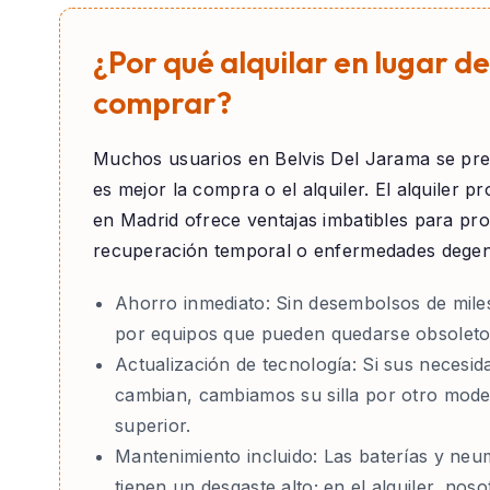
¿Por qué alquilar en lugar de
comprar?
Muchos usuarios en
Belvis Del Jarama
se pre
es mejor la compra o el alquiler. El alquiler pr
en Madrid ofrece ventajas imbatibles para pr
recuperación temporal o enfermedades degen
Ahorro inmediato:
Sin desembolsos de mile
por equipos que pueden quedarse obsoleto
Actualización de tecnología:
Si sus necesid
cambian, cambiamos su silla por otro mode
superior.
Mantenimiento incluido:
Las baterías y neu
tienen un desgaste alto; en el alquiler, nos