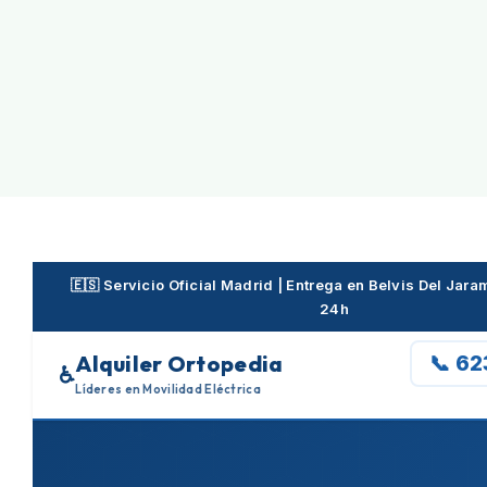
Skip
to
content
🇪🇸 Servicio Oficial Madrid | Entrega en Belvis Del Jar
24h
Alquiler Ortopedia
📞 6
♿
Líderes en Movilidad Eléctrica