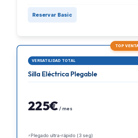
Reservar Basic
TOP VENT
VERSATILIDAD TOTAL
Silla Eléctrica Plegable
225€
/ mes
Plegado ultra-rápido (3 seg)