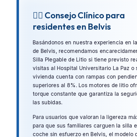
👨‍⚕️ Consejo Clínico para
residentes en Belvis
Basándonos en nuestra experiencia en l
de
Belvis
, recomendamos encarecidamen
Silla Plegable de Litio
si tiene previsto re
visitas al
Hospital Universitario La Paz
o 
vivienda cuenta con rampas con pendie
superiores al 8%. Los motores de litio o
torque constante que garantiza la segur
las subidas.
Para usuarios que valoran la ligereza m
para que sus familiares carguen la silla e
coche sin esfuerzo en
Belvis
, el modelo