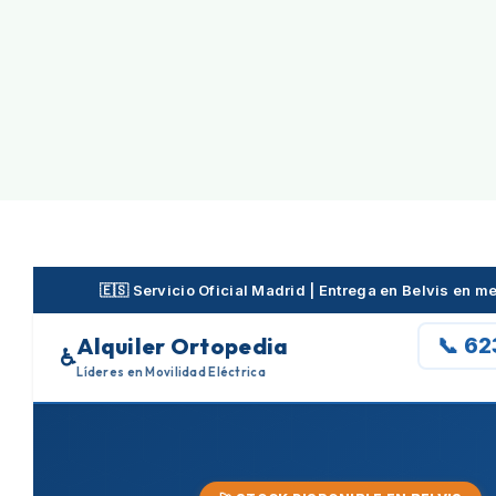
Skip
to
content
🇪🇸 Servicio Oficial Madrid | Entrega en Belvis en 
Alquiler Ortopedia
📞 6
♿
Líderes en Movilidad Eléctrica