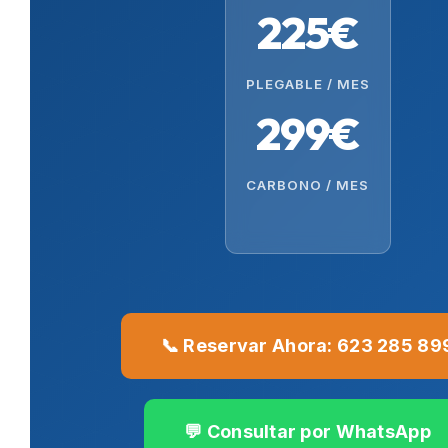
225€
PLEGABLE / MES
299€
CARBONO / MES
📞 Reservar Ahora: 623 285 89
💬 Consultar por WhatsApp