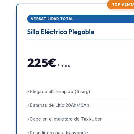
TOP VENT
VERSATILIDAD TOTAL
Silla Eléctrica Plegable
225€
/ mes
Plegado ultra-rápido (3 seg)
Baterías de Litio 20Ah/40Ah
Cabe en el maletero de Taxi/Uber
Peso ligero para transporte