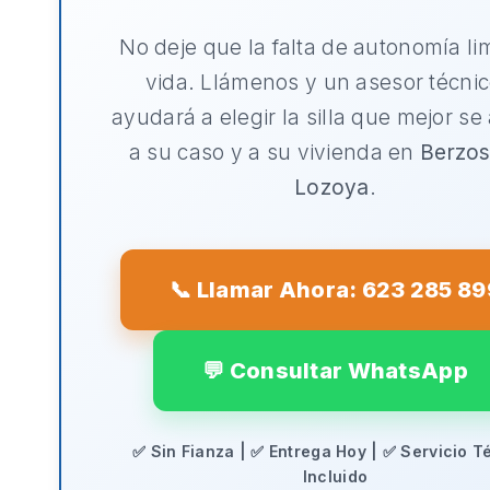
No deje que la falta de autonomía li
vida. Llámenos y un asesor técnic
ayudará a elegir la silla que mejor se
a su caso y a su vivienda en
Berzos
Lozoya
.
📞 Llamar Ahora: 623 285 89
💬 Consultar WhatsApp
✅ Sin Fianza | ✅ Entrega Hoy | ✅ Servicio T
Incluido