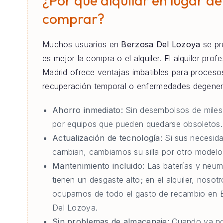
¿Por qué alquilar en lugar de
comprar?
Muchos usuarios en
Berzosa Del Lozoya
se pr
es mejor la compra o el alquiler. El alquiler prof
Madrid ofrece ventajas imbatibles para proceso
recuperación temporal o enfermedades degener
Ahorro inmediato:
Sin desembolsos de miles
por equipos que pueden quedarse obsoletos.
Actualización de tecnología:
Si sus necesid
cambian, cambiamos su silla por otro modelo 
Mantenimiento incluido:
Las baterías y neum
tienen un desgaste alto; en el alquiler, nosot
ocupamos de todo el gasto de recambio en 
Del Lozoya.
Sin problemas de almacenaje:
Cuando ya no