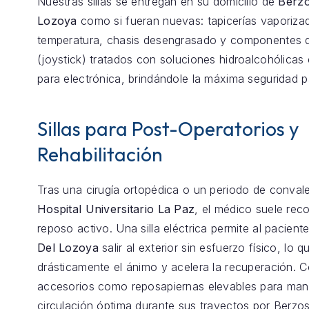
Nuestras sillas se entregan en su domicilio de
Berzo
Lozoya
como si fueran nuevas: tapicerías vaporizad
temperatura, chasis desengrasado y componentes d
(joystick) tratados con soluciones hidroalcohólicas 
para electrónica, brindándole la máxima seguridad p
Sillas para Post-Operatorios y
Rehabilitación
Tras una cirugía ortopédica o un periodo de conval
Hospital Universitario La Paz
, el médico suele re
reposo activo. Una silla eléctrica permite al pacient
Del Lozoya
salir al exterior sin esfuerzo físico, lo 
drásticamente el ánimo y acelera la recuperación.
accesorios como reposapiernas elevables para mant
circulación óptima durante sus trayectos por Berzo