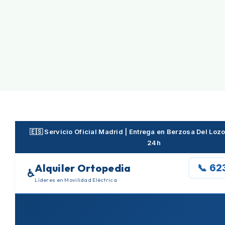
Skip
to
content
🇪🇸 Servicio Oficial Madrid | Entrega en Berzosa Del Lo
24h
Alquiler Ortopedia
📞 62
♿
Líderes en Movilidad Eléctrica