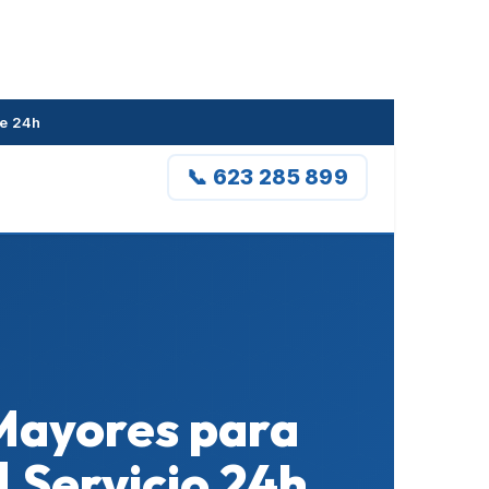
de 24h
📞 623 285 899
 Mayores para
| Servicio 24h