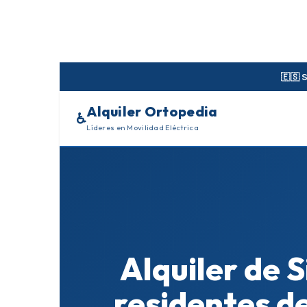
Skip
to
content
🇪🇸 
Alquiler Ortopedia
♿
Líderes en Movilidad Eléctrica
Alquiler de 
residentes de