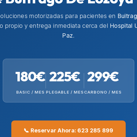
soluciones motorizadas para pacientes en
Buitra
co propio y entrega inmediata cerca del
Hospital U
Paz
.
180€
225€
299€
BASIC / MES
PLEGABLE / MES
CARBONO / MES
📞 Reservar Ahora: 623 285 899