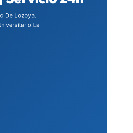
go De Lozoya
.
niversitario La