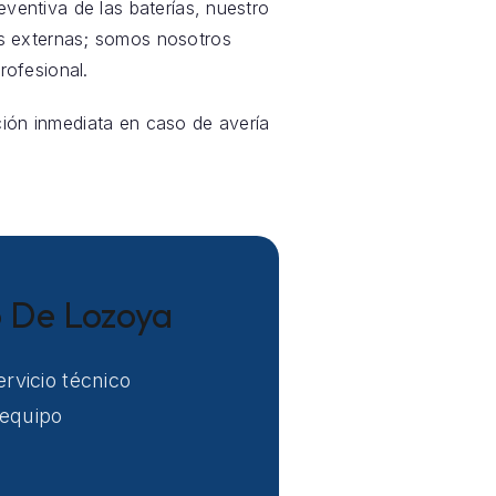
eventiva de las baterías, nuestro
s externas; somos nosotros
ofesional.
ción inmediata en caso de avería
o De Lozoya
rvicio técnico
 equipo