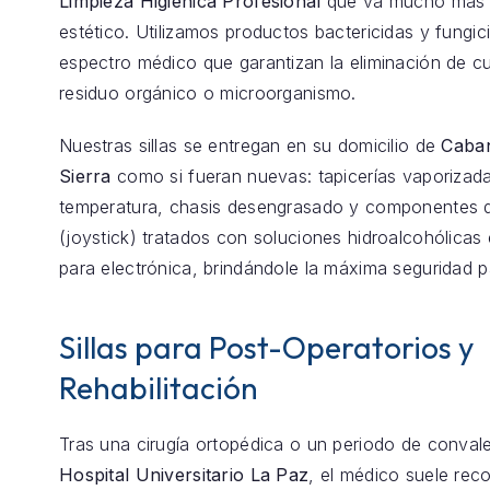
Limpieza Higiénica Profesional
que va mucho más a
estético. Utilizamos productos bactericidas y fungic
espectro médico que garantizan la eliminación de cu
residuo orgánico o microorganismo.
Nuestras sillas se entregan en su domicilio de
Caban
Sierra
como si fueran nuevas: tapicerías vaporizada
temperatura, chasis desengrasado y componentes d
(joystick) tratados con soluciones hidroalcohólicas 
para electrónica, brindándole la máxima seguridad p
Sillas para Post-Operatorios y
Rehabilitación
Tras una cirugía ortopédica o un periodo de conval
Hospital Universitario La Paz
, el médico suele re