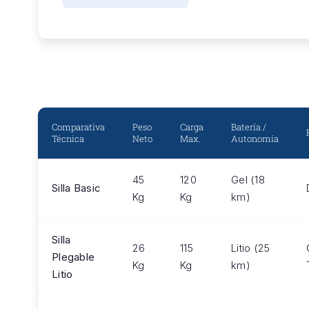
Comparativa
Peso
Carga
Batería /
Técnica
Neto
Max.
Autonomía
45
120
Gel (18
Silla Basic
Kg
Kg
km)
Silla
26
115
Litio (25
Plegable
Kg
Kg
km)
Litio