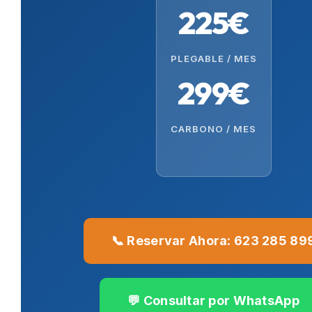
225€
PLEGABLE / MES
299€
CARBONO / MES
📞 Reservar Ahora: 623 285 89
💬 Consultar por WhatsApp