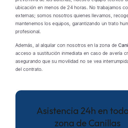
ubicación en menos de 24 horas. No trabajamos co
externas; somos nosotros quienes llevamos, reco
mantenemos los equipos, garantizando un trato hu
profesional.
Además, al alquilar con nosotros en la zona de
Cani
acceso a sustitución inmediata en caso de avería crí
asegurando que su movilidad no se vea interrumpida
del contrato.
Asistencia 24h en toda
zona de Canillas