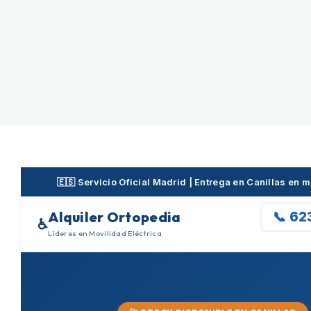
Skip
to
content
🇪🇸 Servicio Oficial Madrid | Entrega en Canillas en
Alquiler Ortopedia
📞 62
♿
Líderes en Movilidad Eléctrica