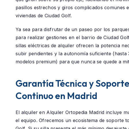
pasillos estrechos y giros complicados comunes e
viviendas de Ciudad Golf.
Ya sea para disfrutar de un paseo por los parque
para realizar gestiones en el barrio de
Ciudad Gol
sillas eléctricas de alquiler ofrecen la potencia n
subir pendientes y la autonomía suficiente (hast
modelos premium) para que nunca se quede a mit
Garantía Técnica y Soport
Continuo en Madrid
El alquiler en
Alquiler Ortopedia Madrid
incluye m
el equipo. Ofrecemos un ecosistema de soporte t
Golf
. Si su silla presenta el más mínimo desajuste