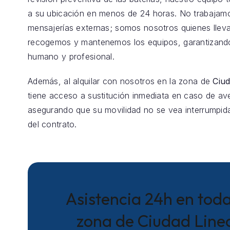
a su ubicación en menos de 24 horas. No trabajam
mensajerías externas; somos nosotros quienes llev
recogemos y mantenemos los equipos, garantizando
humano y profesional.
Además, al alquilar con nosotros en la zona de
Ciud
tiene acceso a sustitución inmediata en caso de aver
asegurando que su movilidad no se vea interrumpida
del contrato.
Asistencia 24h en toda
zona de Ciudad Line