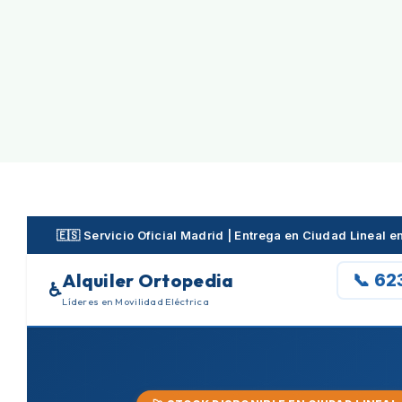
Skip
to
content
🇪🇸 Servicio Oficial Madrid | Entrega en Ciudad Lineal 
Alquiler Ortopedia
📞 62
♿
Líderes en Movilidad Eléctrica