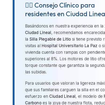
👨‍⚕️ Consejo Clínico para
residentes en Ciudad Linea
Basándonos en nuestra experiencia en la
Ciudad Lineal
, recomendamos encarecid
la
Silla Plegable de Litio
si tiene previsto r
visitas al
Hospital Universitario La Paz
o si
vivienda cuenta con rampas con pendient
superiores al 8%. Los motores de litio of
torque constante que garantiza la segurid
las subidas.
Para usuarios que valoran la ligereza máx
que sus familiares carguen la silla en el c
esfuerzo en
Ciudad Lineal
, el modelo de
Carbono
es la joya de nuestra flota, redu