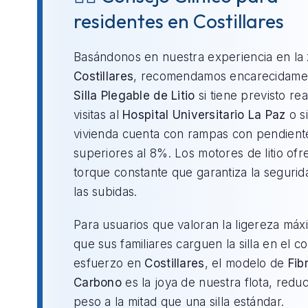
residentes en Costillares
Basándonos en nuestra experiencia en la
Costillares
, recomendamos encarecidamen
Silla Plegable de Litio
si tiene previsto rea
visitas al
Hospital Universitario La Paz
o si
vivienda cuenta con rampas con pendient
superiores al 8%. Los motores de litio of
torque constante que garantiza la segurid
las subidas.
Para usuarios que valoran la ligereza máx
que sus familiares carguen la silla en el c
esfuerzo en
Costillares
, el modelo de
Fib
Carbono
es la joya de nuestra flota, redu
peso a la mitad que una silla estándar.