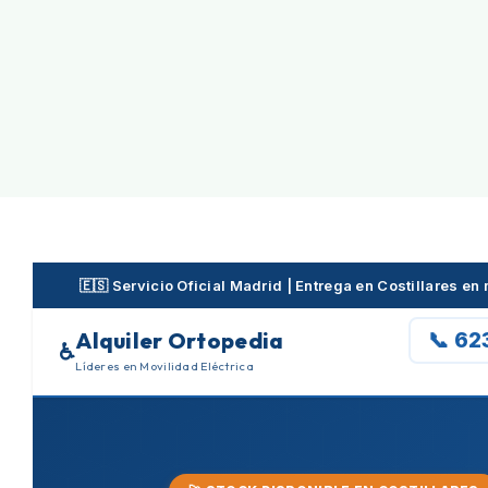
Skip
to
content
🇪🇸 Servicio Oficial Madrid | Entrega en Costillares e
Alquiler Ortopedia
📞 62
♿
Líderes en Movilidad Eléctrica