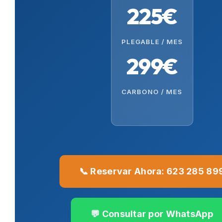
225€
PLEGABLE / MES
299€
CARBONO / MES
📞 Reservar Ahora: 623 285 89
💬 Consultar por WhatsApp