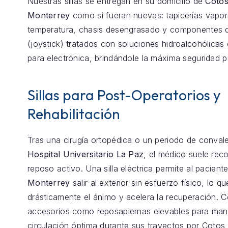
Nuestras sillas se entregan en su domicilio de
Coto
Monterrey
como si fueran nuevas: tapicerías vapor
temperatura, chasis desengrasado y componentes d
(joystick) tratados con soluciones hidroalcohólicas 
para electrónica, brindándole la máxima seguridad p
Sillas para Post-Operatorios y
Rehabilitación
Tras una cirugía ortopédica o un periodo de conval
Hospital Universitario La Paz
, el médico suele re
reposo activo. Una silla eléctrica permite al pacient
Monterrey
salir al exterior sin esfuerzo físico, lo q
drásticamente el ánimo y acelera la recuperación.
accesorios como reposapiernas elevables para mant
circulación óptima durante sus trayectos por Cotos