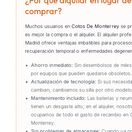
¿Por qué alquilar en lugar de
comprar?
Muchos usuarios en
Cotos De Monterrey
se pr
es mejor la compra o el alquiler. El alquiler prof
Madrid ofrece ventajas imbatibles para proceso
recuperación temporal o enfermedades degener
Ahorro inmediato:
Sin desembolsos de miles
por equipos que pueden quedarse obsoletos.
Actualización de tecnología:
Si sus necesid
cambian, cambiamos su silla por otro modelo 
Mantenimiento incluido:
Las baterías y neum
tienen un desgaste alto; en el alquiler, nosot
ocupamos de todo el gasto de recambio en 
Monterrey.
Sin problemas de almacenaje:
Cuando ya no