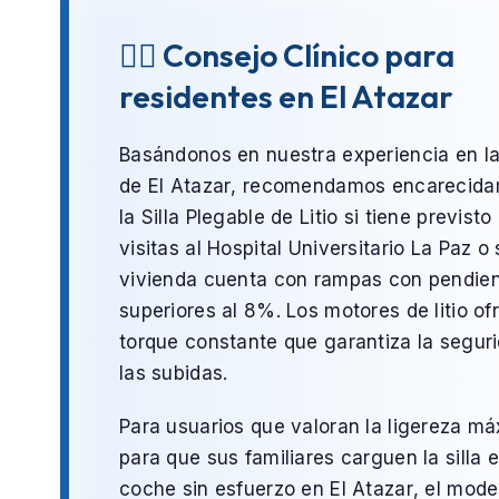
👨‍⚕️ Consejo Clínico para
residentes en El Atazar
Basándonos en nuestra experiencia en l
de
El Atazar
, recomendamos encarecid
la
Silla Plegable de Litio
si tiene previsto 
visitas al
Hospital Universitario La Paz
o 
vivienda cuenta con rampas con pendie
superiores al 8%. Los motores de litio o
torque constante que garantiza la segur
las subidas.
Para usuarios que valoran la ligereza m
para que sus familiares carguen la silla e
coche sin esfuerzo en
El Atazar
, el mode