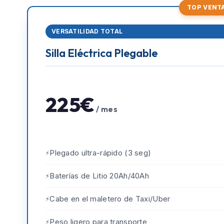
TOP VENT
VERSATILIDAD TOTAL
Silla Eléctrica Plegable
225€
/ mes
Plegado ultra-rápido (3 seg)
Baterías de Litio 20Ah/40Ah
Cabe en el maletero de Taxi/Uber
Peso ligero para transporte