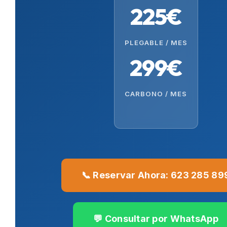
225€
PLEGABLE / MES
299€
CARBONO / MES
📞 Reservar Ahora: 623 285 89
💬 Consultar por WhatsApp