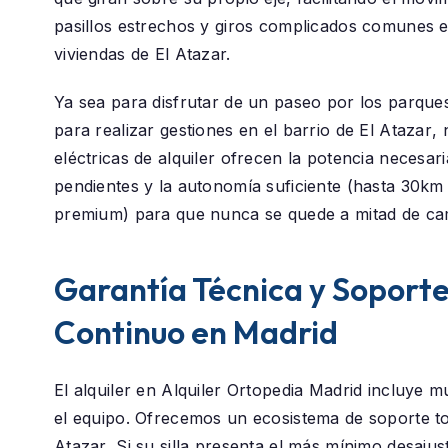
pasillos estrechos y giros complicados comunes e
viviendas de El Atazar.
Ya sea para disfrutar de un paseo por los parque
para realizar gestiones en el barrio de
El Atazar
, 
eléctricas de alquiler ofrecen la potencia necesar
pendientes y la autonomía suficiente (hasta 30k
premium) para que nunca se quede a mitad de ca
Garantía Técnica y Soport
Continuo en Madrid
El alquiler en
Alquiler Ortopedia Madrid
incluye m
el equipo. Ofrecemos un ecosistema de soporte t
Atazar
. Si su silla presenta el más mínimo desajus