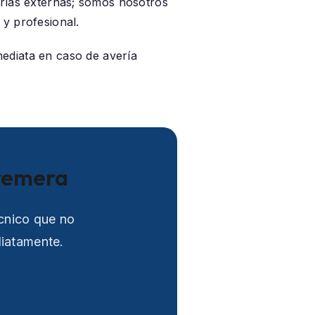
rías externas; somos nosotros
y profesional.
mediata en caso de avería
tremera
écnico que no
diatamente.