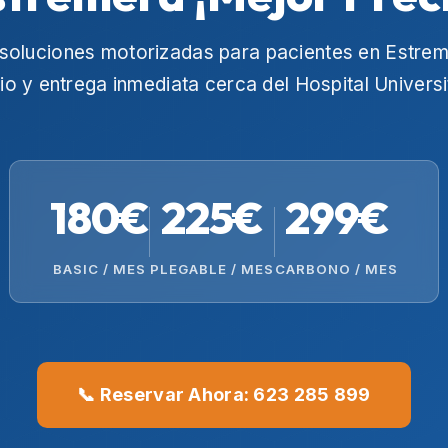
soluciones motorizadas para pacientes en
Estrem
io y entrega inmediata cerca del
Hospital Univers
180€
225€
299€
BASIC / MES
PLEGABLE / MES
CARBONO / MES
📞 Reservar Ahora: 623 285 899