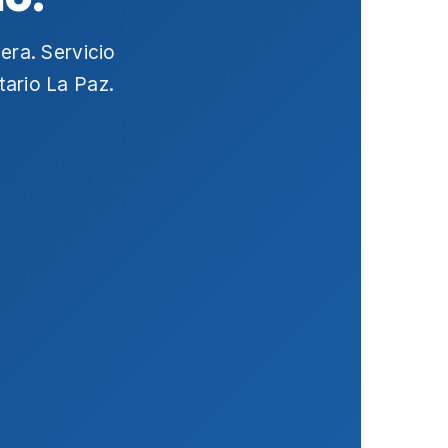
era
. Servicio
itario La Paz
.