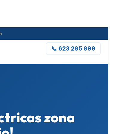
h
📞 623 285 899
ctricas zona
io!