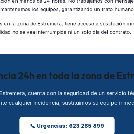
ación en menos de 24 horas. No trabajamos con mensaje
mantenemos los equipos, garantizando un trato humano 
os en la zona de
Estremera
, tiene acceso a sustitución in
idad no se vea interrumpida ni un solo día del contrato.
ncia 24h en toda la zona de Es
 Estremera, cuenta con la seguridad de un servicio t
te cualquier incidencia, sustituimos su equipo inme
📞 Urgencias: 623 285 899