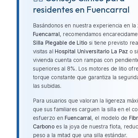
residentes en Fuencarral
Basándonos en nuestra experiencia en la
Fuencarral
, recomendamos encarecidamen
Silla Plegable de Litio
si tiene previsto rea
visitas al
Hospital Universitario La Paz
o si
vivienda cuenta con rampas con pendient
superiores al 8%. Los motores de litio of
torque constante que garantiza la segurid
las subidas.
Para usuarios que valoran la ligereza máx
que sus familiares carguen la silla en el c
esfuerzo en
Fuencarral
, el modelo de
Fib
Carbono
es la joya de nuestra flota, redu
peso a la mitad que una silla estándar.