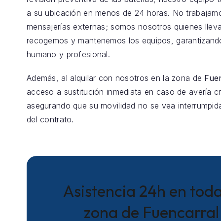
a su ubicación en menos de 24 horas. No trabajam
mensajerías externas; somos nosotros quienes llev
recogemos y mantenemos los equipos, garantizando
humano y profesional.
Además, al alquilar con nosotros en la zona de
Fue
acceso a sustitución inmediata en caso de avería crí
asegurando que su movilidad no se vea interrumpida
del contrato.
Asistencia 24h en toda
zona de Fuencarral