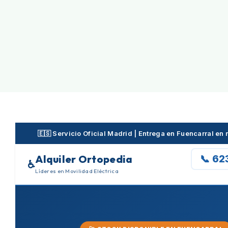
Skip
to
content
🇪🇸 Servicio Oficial Madrid | Entrega en Fuencarral e
Alquiler Ortopedia
📞 62
♿
Líderes en Movilidad Eléctrica