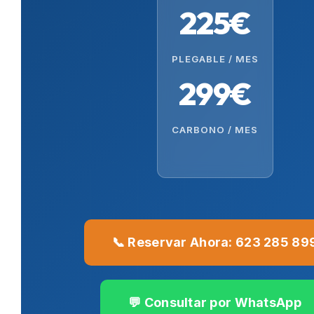
225€
PLEGABLE / MES
299€
CARBONO / MES
📞 Reservar Ahora: 623 285 89
💬 Consultar por WhatsApp