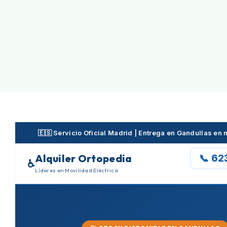
Skip
to
content
🇪🇸 Servicio Oficial Madrid | Entrega en Gandullas e
Alquiler Ortopedia
📞 62
♿
Líderes en Movilidad Eléctrica