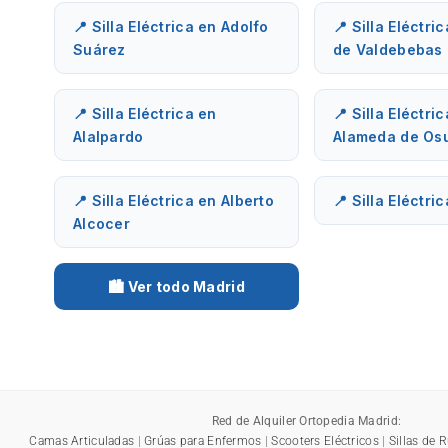
📍 Silla Eléctrica en Adolfo
📍 Silla Eléctri
Suárez
de Valdebebas
📍 Silla Eléctrica en
📍 Silla Eléctri
Alalpardo
Alameda de Os
📍 Silla Eléctrica en Alberto
📍 Silla Eléctri
Alcocer
🏙️ Ver todo Madrid
Red de Alquiler Ortopedia Madrid:
Camas Articuladas
|
Grúas para Enfermos
|
Scooters Eléctricos
|
Sillas de 