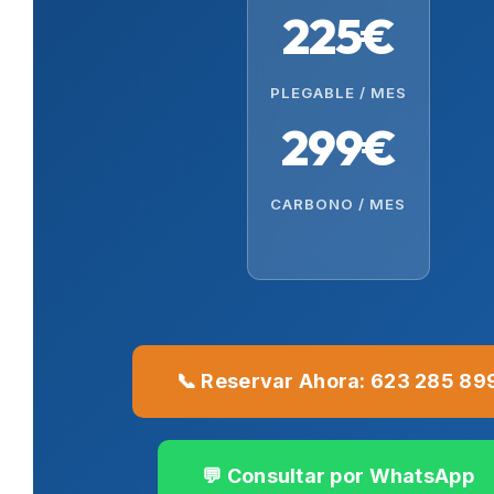
225€
PLEGABLE / MES
299€
CARBONO / MES
📞 Reservar Ahora: 623 285 89
💬 Consultar por WhatsApp