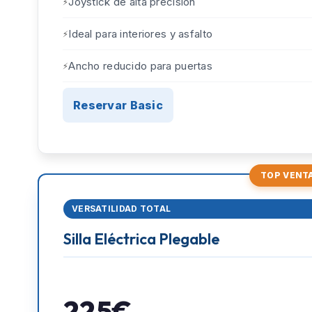
Joystick de alta precisión
Ideal para interiores y asfalto
Ancho reducido para puertas
Reservar Basic
TOP VENT
VERSATILIDAD TOTAL
Silla Eléctrica Plegable
225€