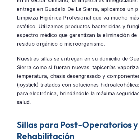
En el sector sanitario, la limpieza es innegociable
entrega en
Guadalix De La Sierra
, aplicamos un p
Limpieza Higiénica Profesional
que va mucho más a
estético. Utilizamos productos bactericidas y fung
espectro médico que garantizan la eliminación de 
residuo orgánico o microorganismo.
Nuestras sillas se entregan en su domicilio de
Gua
Sierra
como si fueran nuevas: tapicerías vaporiza
temperatura, chasis desengrasado y componentes
(joystick) tratados con soluciones hidroalcohólica
para electrónica, brindándole la máxima segurida
salud.
Sillas para Post-Operatorios y
Rehabilitación