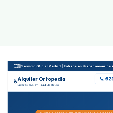
Skip
to
content
🇪🇸 Servicio Oficial Madrid | Entrega en Hispanoamerica
Alquiler Ortopedia
📞 62
♿
Líderes en Movilidad Eléctrica