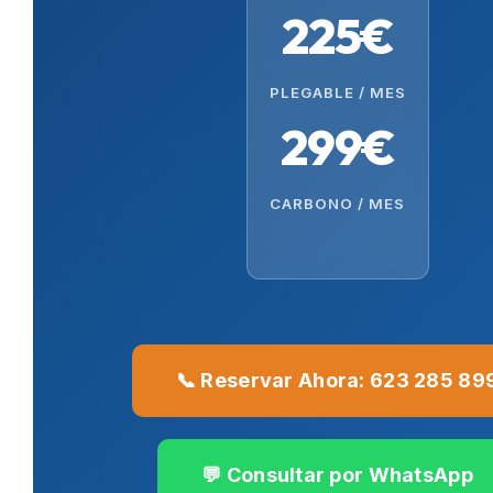
225€
PLEGABLE / MES
299€
CARBONO / MES
📞 Reservar Ahora: 623 285 89
💬 Consultar por WhatsApp