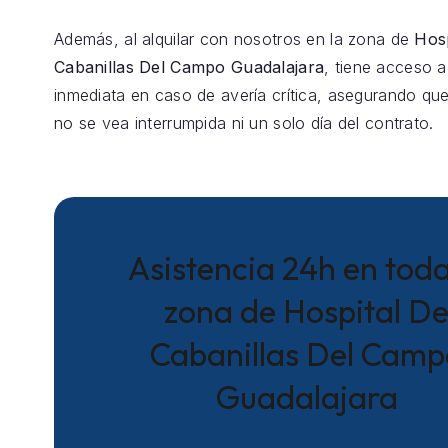
Además, al alquilar con nosotros en la zona de
Hosp
Cabanillas Del Campo Guadalajara
, tiene acceso a
inmediata en caso de avería crítica, asegurando que
no se vea interrumpida ni un solo día del contrato.
Asistencia 24h en toda
zona de Hospital D
Cabanillas Del Camp
Guadalajara