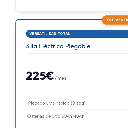
TOP VENT
VERSATILIDAD TOTAL
Silla Eléctrica Plegable
225€
/ mes
Plegado ultra-rápido (3 seg)
Baterías de Litio 20Ah/40Ah