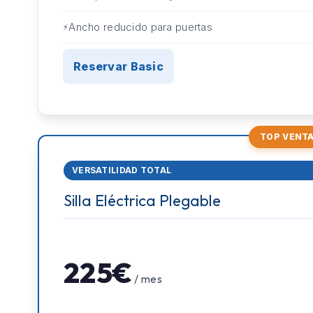
Ancho reducido para puertas
Reservar Basic
TOP VENT
VERSATILIDAD TOTAL
Silla Eléctrica Plegable
225€
/ mes