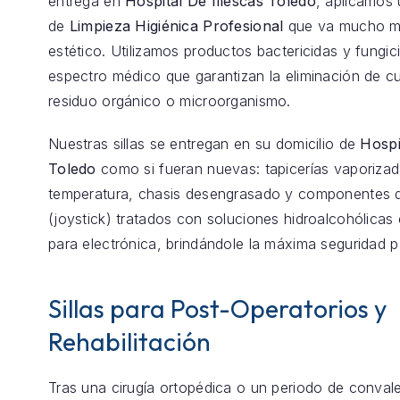
entrega en
Hospital De Illescas Toledo
, aplicamos
de
Limpieza Higiénica Profesional
que va mucho má
estético. Utilizamos productos bactericidas y fungic
espectro médico que garantizan la eliminación de cu
residuo orgánico o microorganismo.
Nuestras sillas se entregan en su domicilio de
Hospi
Toledo
como si fueran nuevas: tapicerías vaporizad
temperatura, chasis desengrasado y componentes d
(joystick) tratados con soluciones hidroalcohólicas 
para electrónica, brindándole la máxima seguridad p
Sillas para Post-Operatorios y
Rehabilitación
Tras una cirugía ortopédica o un periodo de conval