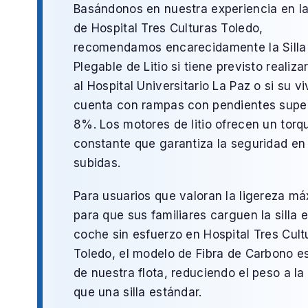
Basándonos en nuestra experiencia en l
de
Hospital Tres Culturas Toledo
,
recomendamos encarecidamente la
Silla
Plegable de Litio
si tiene previsto realizar
al
Hospital Universitario La Paz
o si su v
cuenta con rampas con pendientes super
8%. Los motores de litio ofrecen un torq
constante que garantiza la seguridad en 
subidas.
Para usuarios que valoran la ligereza m
para que sus familiares carguen la silla e
coche sin esfuerzo en
Hospital Tres Cult
Toledo
, el modelo de
Fibra de Carbono
es
de nuestra flota, reduciendo el peso a la
que una silla estándar.