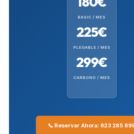
180€
BASIC / MES
225€
PLEGABLE / MES
299€
CARBONO / MES
📞 Reservar Ahora: 623 285 89