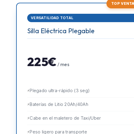
TOP VENT
VERSATILIDAD TOTAL
Silla Eléctrica Plegable
225€
/ mes
Plegado ultra-rápido (3 seg)
Baterías de Litio 20Ah/40Ah
Cabe en el maletero de Taxi/Uber
Peso ligero para transporte