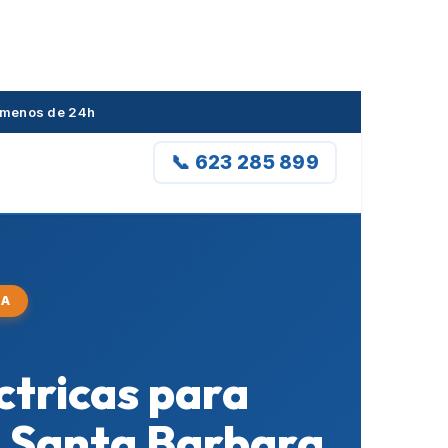
en menos de 24h
📞 623 285 899
RA
ctricas para
o Santa Barbara