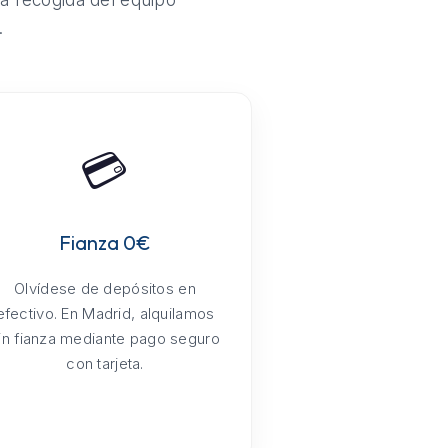
la recogida del equipo
.
💳
Fianza 0€
Olvídese de depósitos en
efectivo. En Madrid, alquilamos
in fianza mediante pago seguro
con tarjeta.