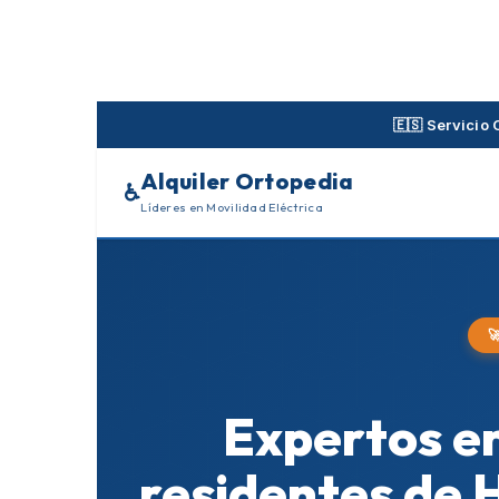
Skip
to
content
🇪🇸 Servicio 
Alquiler Ortopedia
♿
Líderes en Movilidad Eléctrica

Expertos en
residentes de 