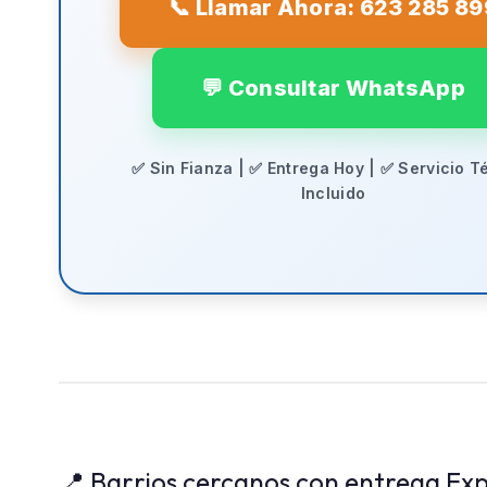
📞 Llamar Ahora: 623 285 89
💬 Consultar WhatsApp
✅ Sin Fianza | ✅ Entrega Hoy | ✅ Servicio T
Incluido
📍 Barrios cercanos con entrega Exp