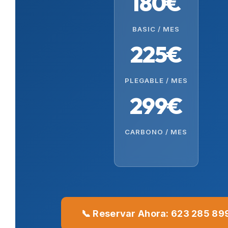
180€
BASIC / MES
225€
PLEGABLE / MES
299€
CARBONO / MES
📞 Reservar Ahora: 623 285 89