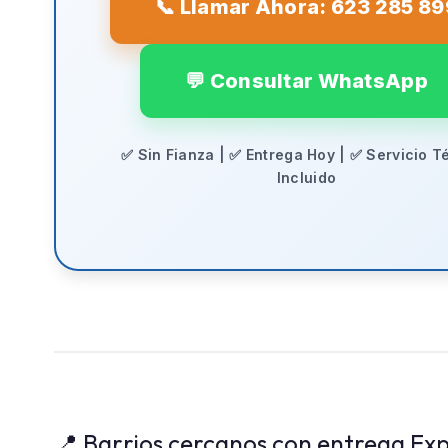
📞 Llamar Ahora: 623 285 89
💬 Consultar WhatsApp
✅ Sin Fianza | ✅ Entrega Hoy | ✅ Servicio T
Incluido
📍 Barrios cercanos con entrega Exp