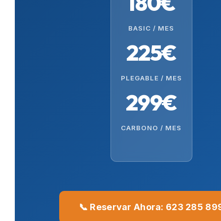
180€
BASIC / MES
225€
PLEGABLE / MES
299€
CARBONO / MES
📞 Reservar Ahora: 623 285 89