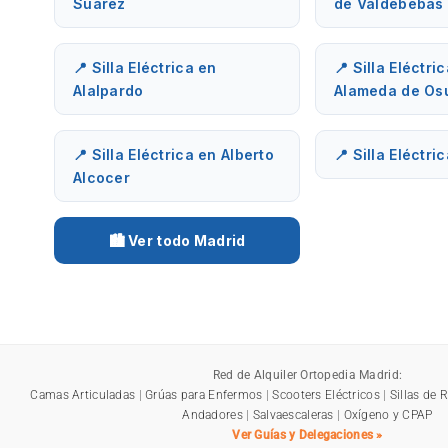
Suárez
de Valdebebas
📍 Silla Eléctrica en
📍 Silla Eléctri
Alalpardo
Alameda de Os
📍 Silla Eléctrica en Alberto
📍 Silla Eléctri
Alcocer
🏙️ Ver todo Madrid
Red de Alquiler Ortopedia Madrid:
Camas Articuladas
|
Grúas para Enfermos
|
Scooters Eléctricos
|
Sillas de 
Andadores
|
Salvaescaleras
|
Oxígeno y CPAP
Ver Guías y Delegaciones »