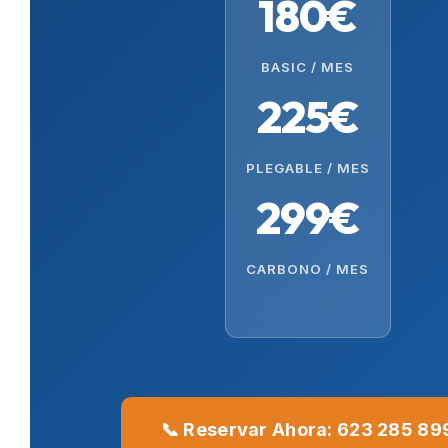
180€
BASIC / MES
225€
PLEGABLE / MES
299€
CARBONO / MES
📞 Reservar Ahora: 623 285 89