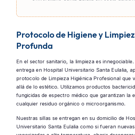
Protocolo de Higiene y Limpie
Profunda
En el sector sanitario, la limpieza es innegociable
entrega en
Hospital Universitario Santa Eulalia
, a
protocolo de
Limpieza Higiénica Profesional
que 
allá de lo estético. Utilizamos productos bacterici
fungicidas de espectro médico que garantizan la e
cualquier residuo orgánico o microorganismo.
Nuestras sillas se entregan en su domicilio de
Hos
Universitario Santa Eulalia
como si fueran nuevas:
vaporizadas a alta temperatura, chasis desengras