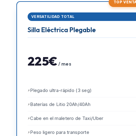
TOP VENT
VERSATILIDAD TOTAL
Silla Eléctrica Plegable
225€
/ mes
Plegado ultra-rápido (3 seg)
Baterías de Litio 20Ah/40Ah
Cabe en el maletero de Taxi/Uber
Peso ligero para transporte