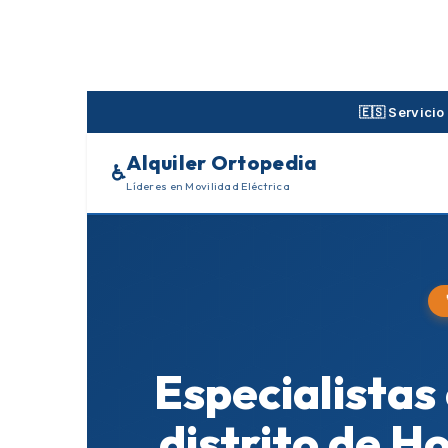
Skip
to
content
🇪🇸 Servicio
Alquiler Ortopedia
♿
Líderes en Movilidad Eléctrica
Especialistas
distrito de H