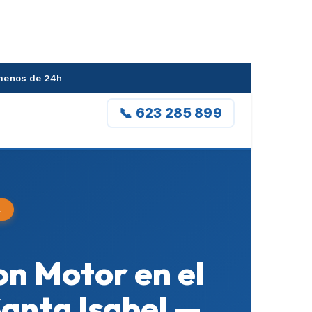
n menos de 24h
📞 623 285 899
L
on Motor en el
Santa Isabel —