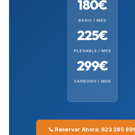
180€
BASIC / MES
225€
PLEGABLE / MES
299€
CARBONO / MES
📞 Reservar Ahora: 623 285 89