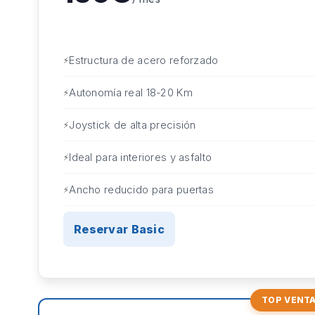
Estructura de acero reforzado
Autonomía real 18-20 Km
Joystick de alta precisión
Ideal para interiores y asfalto
Ancho reducido para puertas
Reservar Basic
TOP VENT