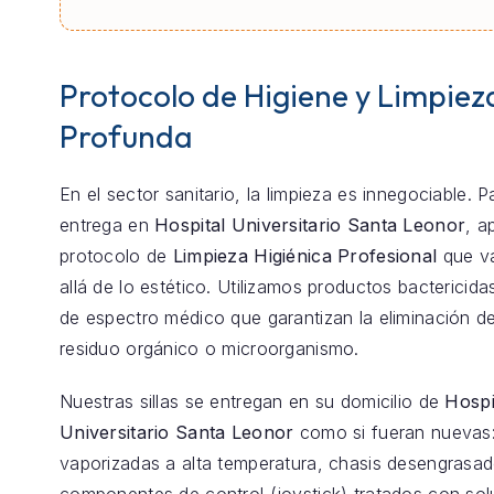
Protocolo de Higiene y Limpiez
Profunda
En el sector sanitario, la limpieza es innegociable. 
entrega en
Hospital Universitario Santa Leonor
, a
protocolo de
Limpieza Higiénica Profesional
que v
allá de lo estético. Utilizamos productos bactericida
de espectro médico que garantizan la eliminación de
residuo orgánico o microorganismo.
Nuestras sillas se entregan en su domicilio de
Hospi
Universitario Santa Leonor
como si fueran nuevas:
vaporizadas a alta temperatura, chasis desengrasa
componentes de control (joystick) tratados con so