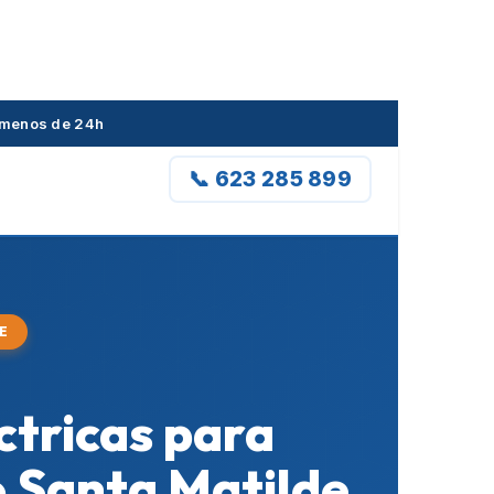
n menos de 24h
📞 623 285 899
E
ctricas para
o Santa Matilde