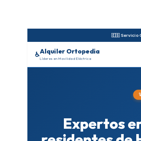
Skip
to
content
🇪🇸 Servicio
Alquiler Ortopedia
♿
Líderes en Movilidad Eléctrica
Expertos en
residentes de 