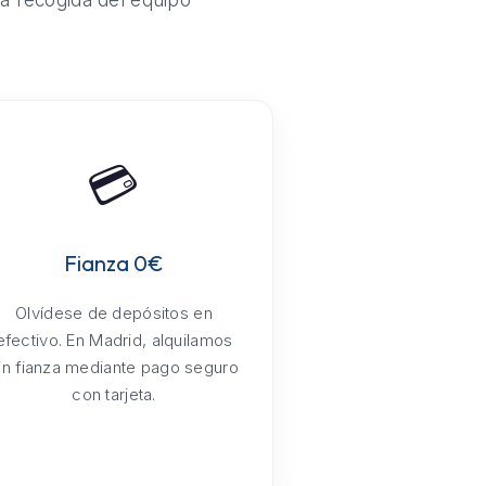
la recogida del equipo
.
💳
Fianza 0€
Olvídese de depósitos en
efectivo. En Madrid, alquilamos
in fianza mediante pago seguro
con tarjeta.