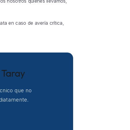
os nosotros quienes llevamos,
ata en caso de avería crítica,
a Taray
écnico que no
ediatamente.