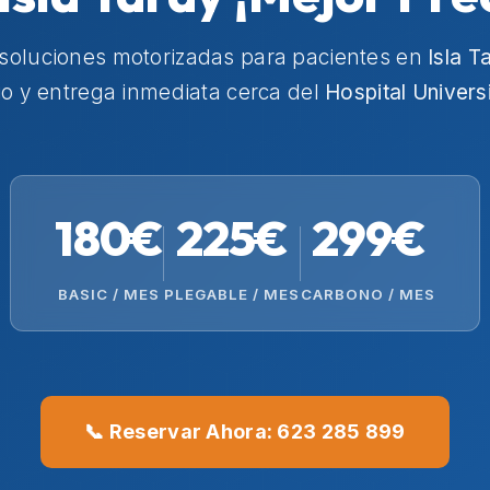
 soluciones motorizadas para pacientes en
Isla T
io y entrega inmediata cerca del
Hospital Univers
180€
225€
299€
BASIC / MES
PLEGABLE / MES
CARBONO / MES
📞 Reservar Ahora: 623 285 899