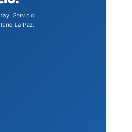
aray
. Servicio
itario La Paz
.