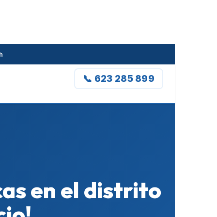
h
📞 623 285 899
as en el distrito
cio!