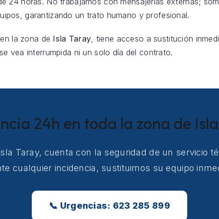
e 24 horas. No trabajamos con mensajerías externas; som
pos, garantizando un trato humano y profesional.
 en la zona de
Isla Taray
, tiene acceso a sustitución inmedi
e vea interrumpida ni un solo día del contrato.
ncia 24h en toda la zona de Isl
 Isla Taray, cuenta con la seguridad de un servicio t
e cualquier incidencia, sustituimos su equipo inm
📞 Urgencias: 623 285 899