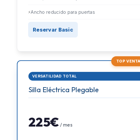
Ancho reducido para puertas
Reservar Basic
TOP VENT
VERSATILIDAD TOTAL
Silla Eléctrica Plegable
225€
/ mes