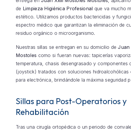
entrega en
Juan Xxiii Mostoles Mostoles
, aplicamo
de
Limpieza Higiénica Profesional
que va mucho má
estético. Utilizamos productos bactericidas y fungic
espectro médico que garantizan la eliminación de cu
residuo orgánico o microorganismo.
Nuestras sillas se entregan en su domicilio de
Juan 
Mostoles
como si fueran nuevas: tapicerías vaporiz
temperatura, chasis desengrasado y componentes d
(joystick) tratados con soluciones hidroalcohólicas 
para electrónica, brindándole la máxima seguridad p
Sillas para Post-Operatorios y
Rehabilitación
Tras una cirugía ortopédica o un periodo de conval