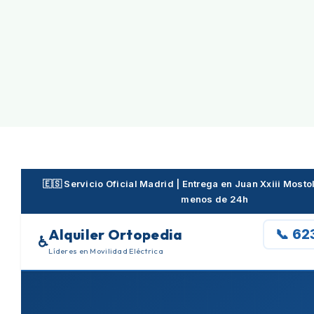
Skip
to
content
🇪🇸 Servicio Oficial Madrid | Entrega en Juan Xxiii Most
menos de 24h
Alquiler Ortopedia
📞 62
♿
Líderes en Movilidad Eléctrica