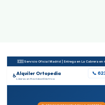
Skip
to
content
🇪🇸 Servicio Oficial Madrid | Entrega en La Cabrera e
Alquiler Ortopedia
📞 62
♿
Líderes en Movilidad Eléctrica