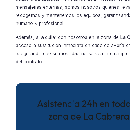
mensajerías externas; somos nosotros quienes llev
recogemos y mantenemos los equipos, garantizando
humano y profesional.
Además, al alquilar con nosotros en la zona de
La 
acceso a sustitución inmediata en caso de avería crí
asegurando que su movilidad no se vea interrumpida
del contrato.
Asistencia 24h en toda
zona de La Cabrera