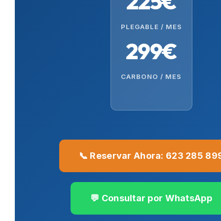
225€
PLEGABLE / MES
299€
CARBONO / MES
📞 Reservar Ahora: 623 285 89
💬 Consultar por WhatsApp