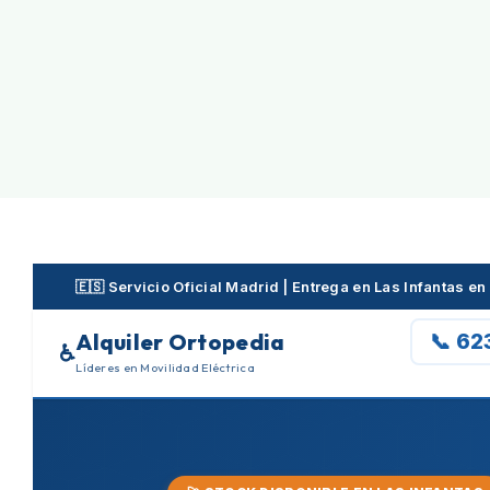
Skip
to
content
🇪🇸 Servicio Oficial Madrid | Entrega en Las Infantas 
Alquiler Ortopedia
📞 62
♿
Líderes en Movilidad Eléctrica