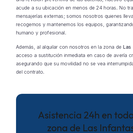
acude a su ubicación en menos de 24 horas. No t
mensajerías externas; somos nosotros quienes llev
recogemos y mantenemos los equipos, garantizando
humano y profesional.
Además, al alquilar con nosotros en la zona de
Las 
acceso a sustitución inmediata en caso de avería crí
asegurando que su movilidad no se vea interrumpida
del contrato.
Asistencia 24h en toda
zona de Las Infanta