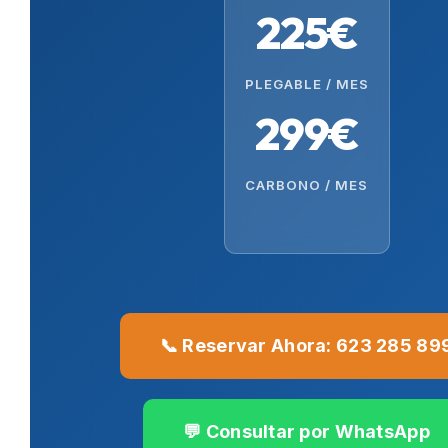
225€
PLEGABLE / MES
299€
CARBONO / MES
📞 Reservar Ahora: 623 285 89
💬 Consultar por WhatsApp