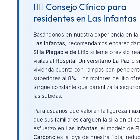
👨‍⚕️ Consejo Clínico para
residentes en Las Infantas
Basándonos en nuestra experiencia en la
Las Infantas
, recomendamos encarecidam
Silla Plegable de Litio
si tiene previsto rea
visitas al
Hospital Universitario La Paz
o si
vivienda cuenta con rampas con pendient
superiores al 8%. Los motores de litio of
torque constante que garantiza la segurid
las subidas.
Para usuarios que valoran la ligereza máx
que sus familiares carguen la silla en el c
esfuerzo en
Las Infantas
, el modelo de
F
Carbono
es la joya de nuestra flota, redu