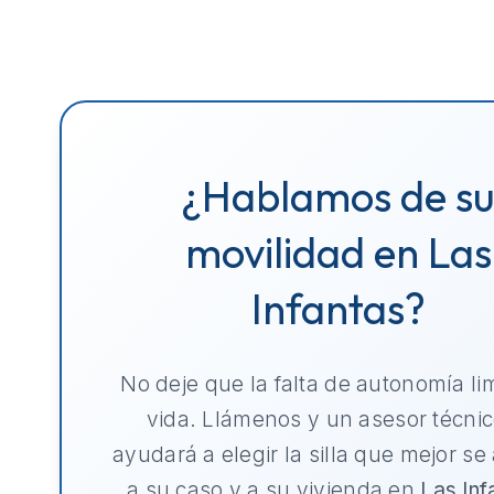
¿Hablamos de s
movilidad en Las
Infantas?
No deje que la falta de autonomía li
vida. Llámenos y un asesor técnic
ayudará a elegir la silla que mejor se
a su caso y a su vivienda en
Las Inf