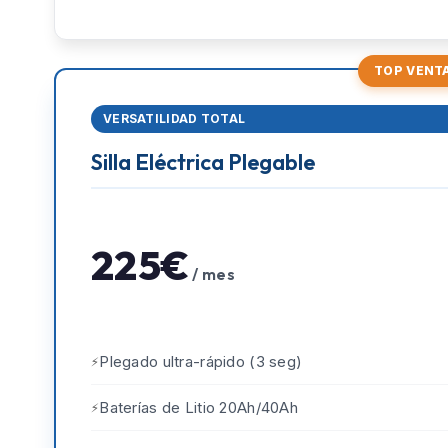
TOP VENT
VERSATILIDAD TOTAL
Silla Eléctrica Plegable
225€
/ mes
Plegado ultra-rápido (3 seg)
Baterías de Litio 20Ah/40Ah