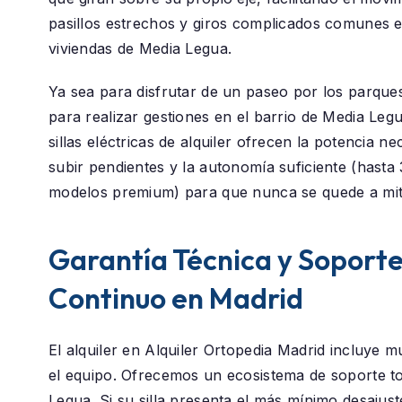
pasillos estrechos y giros complicados comunes e
viviendas de Media Legua.
Ya sea para disfrutar de un paseo por los parque
para realizar gestiones en el barrio de
Media Leg
sillas eléctricas de alquiler ofrecen la potencia n
subir pendientes y la autonomía suficiente (hast
modelos premium) para que nunca se quede a mit
Garantía Técnica y Soport
Continuo en Madrid
El alquiler en
Alquiler Ortopedia Madrid
incluye m
el equipo. Ofrecemos un ecosistema de soporte t
Legua
. Si su silla presenta el más mínimo desajust