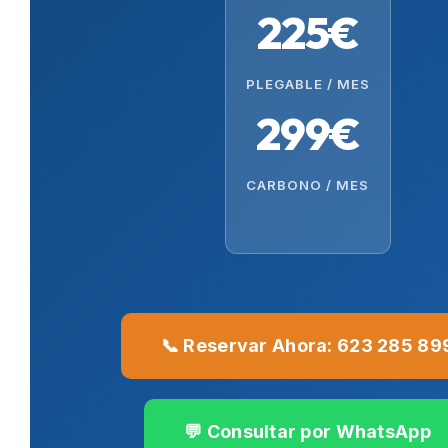
225€
PLEGABLE / MES
299€
CARBONO / MES
📞 Reservar Ahora: 623 285 89
💬 Consultar por WhatsApp