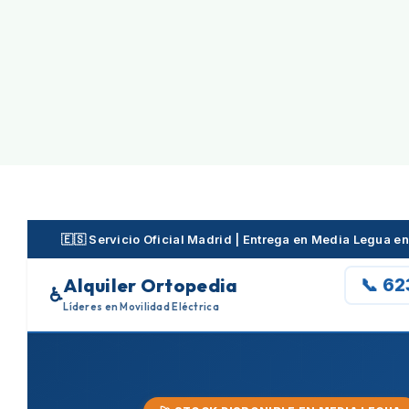
Skip
to
content
🇪🇸 Servicio Oficial Madrid | Entrega en Media Legua 
Alquiler Ortopedia
📞 6
♿
Líderes en Movilidad Eléctrica