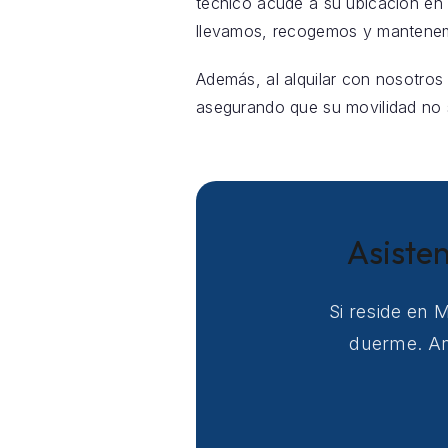
técnico acude a su ubicación en
llevamos, recogemos y mantenemo
Además, al alquilar con nosotros
asegurando que su movilidad no s
Asiste
Si reside en 
duerme. Ant