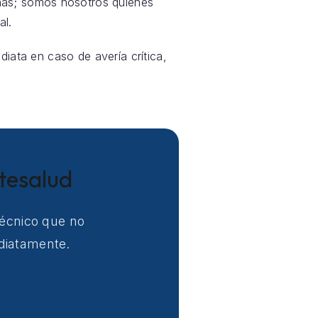
nas; somos nosotros quienes
al.
diata en caso de avería crítica,
tesalud
técnico que no
ediatamente.