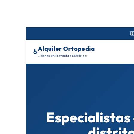
Skip
to
content

Alquiler Ortopedia
♿
Líderes en Movilidad Eléctrica
Especialistas
distri