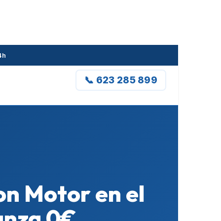
4h
📞 623 285 899
on Motor en el
anza 0€