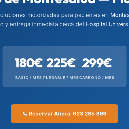
soluciones motorizadas para pacientes en
Montes
io y entrega inmediata cerca del
Hospital Univers
180€
225€
299€
BASIC / MES
PLEGABLE / MES
CARBONO / MES
📞 Reservar Ahora: 623 285 899