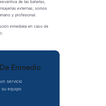
preventiva de las baterías,
nsajerías externas; somos
mano y profesional.
tución inmediata en caso de
o.
a De Enmedio
un servicio
s su equipo