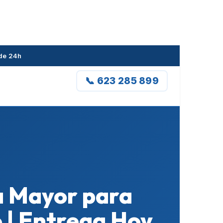
 de 24h
📞 623 285 899
na Mayor para
 | Entrega Hoy