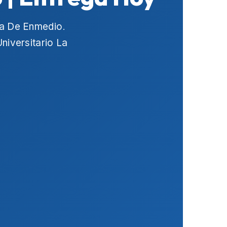
ja De Enmedio
.
niversitario La