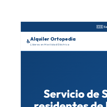
Skip
to
content
🇪🇸 S
Alquiler Ortopedia
♿
Líderes en Movilidad Eléctrica
Servicio de 
residentes de