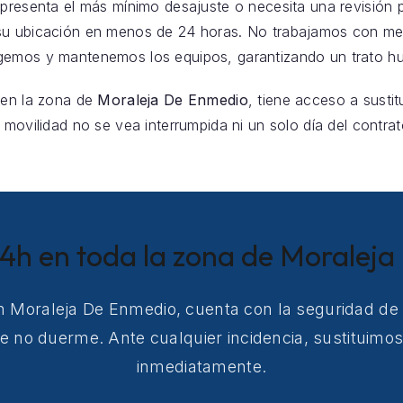
la presenta el más mínimo desajuste o necesita una revisión 
su ubicación en menos de 24 horas. No trabajamos con me
gemos y mantenemos los equipos, garantizando un trato hu
 en la zona de
Moraleja De Enmedio
, tiene acceso a susti
 movilidad no se vea interrumpida ni un solo día del contrat
24h en toda la zona de Moralej
en Moraleja De Enmedio, cuenta con la seguridad de 
e no duerme. Ante cualquier incidencia, sustituimo
inmediatamente.