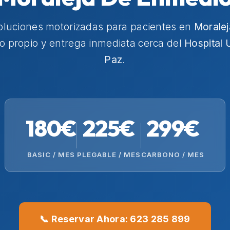
oluciones motorizadas para pacientes en
Morale
co propio y entrega inmediata cerca del
Hospital U
Paz
.
180€
225€
299€
BASIC / MES
PLEGABLE / MES
CARBONO / MES
📞 Reservar Ahora: 623 285 899