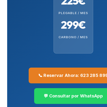
225€
PLEGABLE / MES
299€
CARBONO / MES
📞 Reservar Ahora: 623 285 89
💬 Consultar por WhatsApp