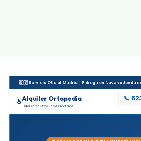
Skip
to
content
🇪🇸 Servicio Oficial Madrid | Entrega en Navarredonda 
Alquiler Ortopedia
📞 62
♿
Líderes en Movilidad Eléctrica