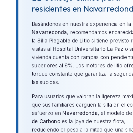
residentes en Navarredon
Basándonos en nuestra experiencia en la
Navarredonda
, recomendamos encareci
la
Silla Plegable de Litio
si tiene previsto r
visitas al
Hospital Universitario La Paz
o si
vivienda cuenta con rampas con pendient
superiores al 8%. Los motores de litio of
torque constante que garantiza la segurid
las subidas.
Para usuarios que valoran la ligereza máx
que sus familiares carguen la silla en el c
esfuerzo en
Navarredonda
, el modelo d
de Carbono
es la joya de nuestra flota,
reduciendo el peso a la mitad que una sill