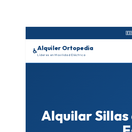
Skip
to
content
🇪
Alquiler Ortopedia
♿
Líderes en Movilidad Eléctrica
Alquilar Sill
E