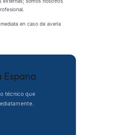
s externas; somos nosotros
ofesional.
inmediata en caso de avería
va Espana
io técnico que
mediatamente.