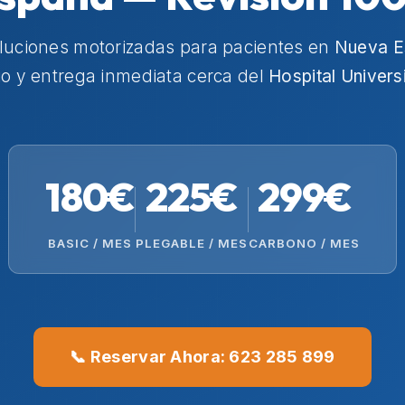
luciones motorizadas para pacientes en
Nueva E
io y entrega inmediata cerca del
Hospital Univers
180€
225€
299€
BASIC / MES
PLEGABLE / MES
CARBONO / MES
📞 Reservar Ahora: 623 285 899