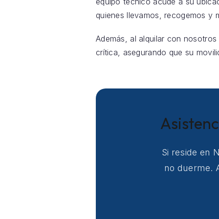
equipo técnico acude a su ubica
quienes llevamos, recogemos y m
Además, al alquilar con nosotros
crítica, asegurando que su movili
Asistenc
Si reside en 
no duerme. A