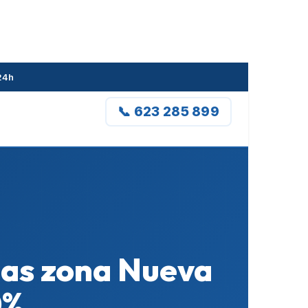
24h
📞 623 285 899
das zona Nueva
0%