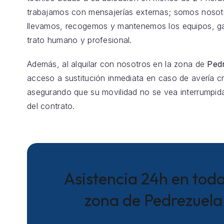
trabajamos con mensajerías externas; somos nosot
llevamos, recogemos y mantenemos los equipos, g
trato humano y profesional.
Además, al alquilar con nosotros en la zona de
Ped
acceso a sustitución inmediata en caso de avería crí
asegurando que su movilidad no se vea interrumpida
del contrato.
Asistencia 24h en toda
zona de Pedrezuela