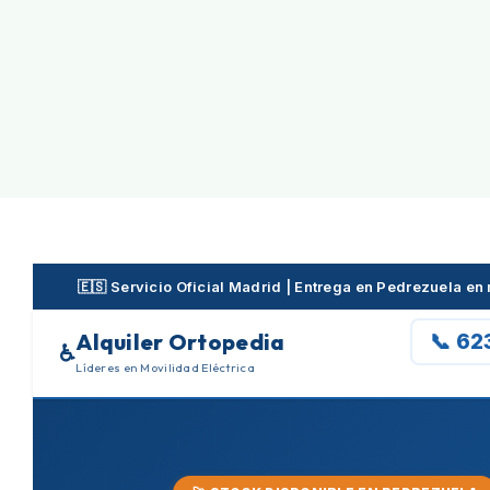
Skip
to
content
🇪🇸 Servicio Oficial Madrid | Entrega en Pedrezuela e
Alquiler Ortopedia
📞 62
♿
Líderes en Movilidad Eléctrica