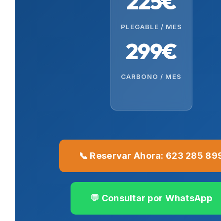
225€
PLEGABLE / MES
299€
CARBONO / MES
📞 Reservar Ahora: 623 285 89
💬 Consultar por WhatsApp